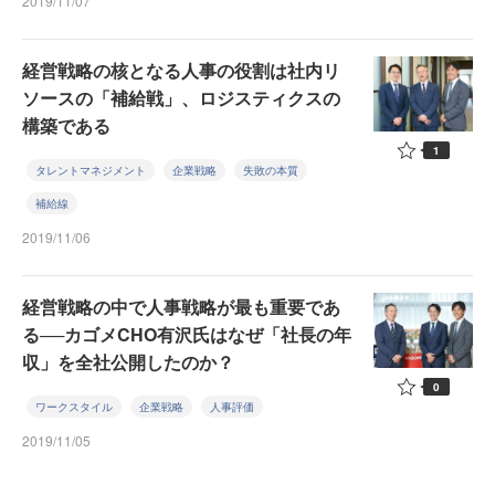
2019/11/07
経営戦略の核となる人事の役割は社内リ
ソースの「補給戦」、ロジスティクスの
構築である
1
タレントマネジメント
企業戦略
失敗の本質
補給線
2019/11/06
経営戦略の中で人事戦略が最も重要であ
る──カゴメCHO有沢氏はなぜ「社長の年
収」を全社公開したのか？
0
ワークスタイル
企業戦略
人事評価
2019/11/05