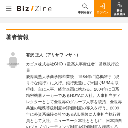
新規
事例を探す
ログイン
会員登録
著者情報
有沢 正人（アリサワ マサト）
カゴメ株式会社CHO（最高人事責任者）常務執行役
員
慶應義塾大学商学部卒業後、1984年に協和銀行（現
りそな銀行）に入行。銀行派遣にて米国でMBAを取
得後、主に人事、経営企画に携わる。2004年に日系
精密機器メーカーであるHOYAに入社。人事担当ディ
レクターとして全世界のグループ人事を統括、全世界
共通の職務等級制度や評価制度の導入を行う。2009
年に外資系保険会社であるAIU保険に人事担当執行役
員として入社。ニューヨーク本社とともに、日本独自
のジョブグレーディング制度や評価制度を構築する。