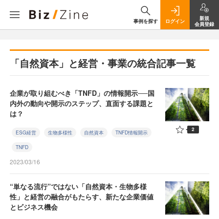
新規
事例を探す
ログイン
会員登録
「自然資本」と経営・事業の統合記事一覧
企業が取り組むべき「TNFD」の情報開示──国
内外の動向や開示のステップ、直面する課題と
は？
2
ESG経営
生物多様性
自然資本
TNFD情報開示
TNFD
2023/03/16
“単なる流行”ではない「自然資本・生物多様
性」と経営の融合がもたらす、新たな企業価値
とビジネス機会