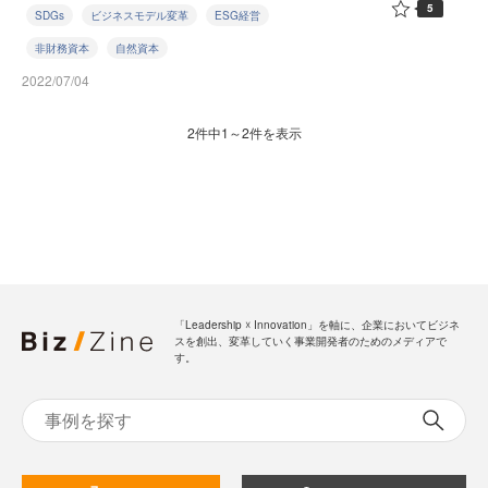
5
SDGs
ビジネスモデル変革
ESG経営
非財務資本
自然資本
2022/07/04
2件中1～2件を表示
「Leadership ☓ Innovation」を軸に、企業においてビジネ
スを創出、変革していく事業開発者のためのメディアで
す。