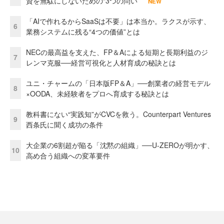
資を無駄にしないための“3つの問い”
NEW
「AIで作れるからSaaSは不要」は本当か。ラクスが示す、
6
業務システムに残る“4つの価値”とは
NECの最高益を支えた、FP＆Aによる短期と長期利益のジ
7
レンマ克服──経営可視化と人材育成の秘訣とは
ユニ・チャームの「日本版FP＆A」──創業者の経営モデル
8
×OODA、未経験者をプロへ育成する秘訣とは
教科書にない“実践知”がCVCを救う。Counterpart Ventures
9
西条氏に聞く成功の条件
大企業の6割超が陥る「沈黙の組織」──U-ZEROが明かす、
10
高め合う組織への変革要件