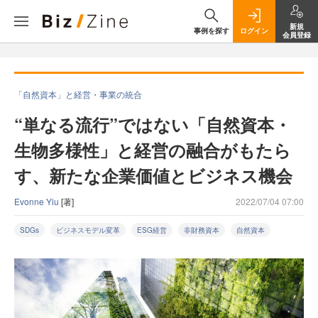
新規
事例を探す
ログイン
会員登録
「自然資本」と経営・事業の統合
“単なる流行”ではない「自然資本・
生物多様性」と経営の融合がもたら
す、新たな企業価値とビジネス機会
Evonne Yiu
[著]
2022/07/04 07:00
SDGs
ビジネスモデル変革
ESG経営
非財務資本
自然資本