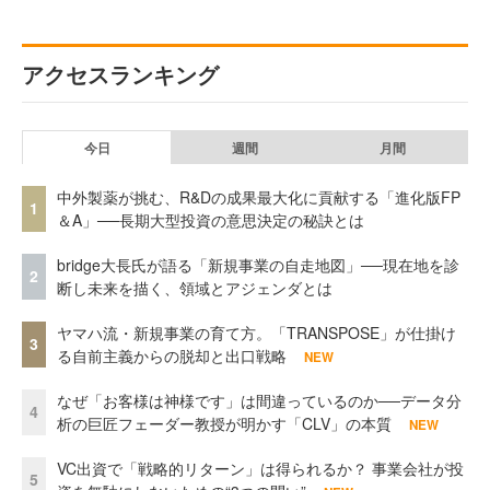
アクセスランキング
今日
週間
月間
中外製薬が挑む、R&Dの成果最大化に貢献する「進化版FP
1
＆A」──長期大型投資の意思決定の秘訣とは
bridge大長氏が語る「新規事業の自走地図」──現在地を診
2
断し未来を描く、領域とアジェンダとは
ヤマハ流・新規事業の育て方。「TRANSPOSE」が仕掛け
3
る自前主義からの脱却と出口戦略
NEW
なぜ「お客様は神様です」は間違っているのか──データ分
4
析の巨匠フェーダー教授が明かす「CLV」の本質
NEW
VC出資で「戦略的リターン」は得られるか？ 事業会社が投
5