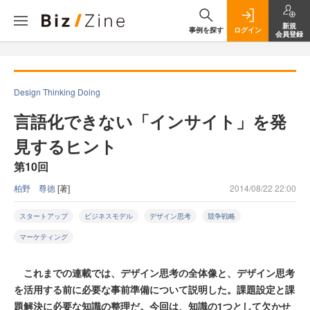
新規
事例を探す
ログイン
会員登録
Design Thinking Doing
言語化できない「インサイト」を発
見するヒント
第10回
柏野 尊徳
[著]
2014/08/22 22:00
スタートアップ
ビジネスモデル
デザイン思考
競争戦略
マーケティング
これまでの連載では、デザイン思考の全体像と、デザイン思考
を活用する前に必要な事前準備について説明した。課題設定と課
題解決に必要な知識の整理だ。今回は、知識の1つとして欠かせ