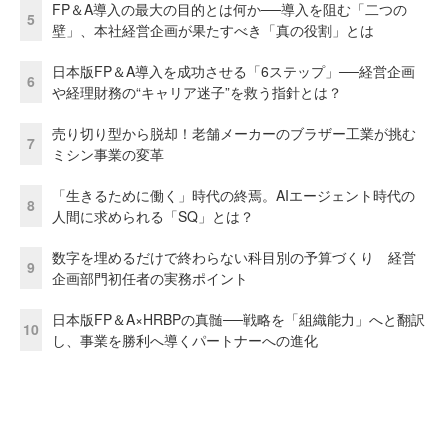
FP＆A導入の最大の目的とは何か──導入を阻む「二つの
5
壁」、本社経営企画が果たすべき「真の役割」とは
日本版FP＆A導入を成功させる「6ステップ」──経営企画
6
や経理財務の“キャリア迷子”を救う指針とは？
売り切り型から脱却！老舗メーカーのブラザー工業が挑む
7
ミシン事業の変革
「生きるために働く」時代の終焉。AIエージェント時代の
8
人間に求められる「SQ」とは？
数字を埋めるだけで終わらない科目別の予算づくり 経営
9
企画部門初任者の実務ポイント
日本版FP＆A×HRBPの真髄──戦略を「組織能力」へと翻訳
10
し、事業を勝利へ導くパートナーへの進化