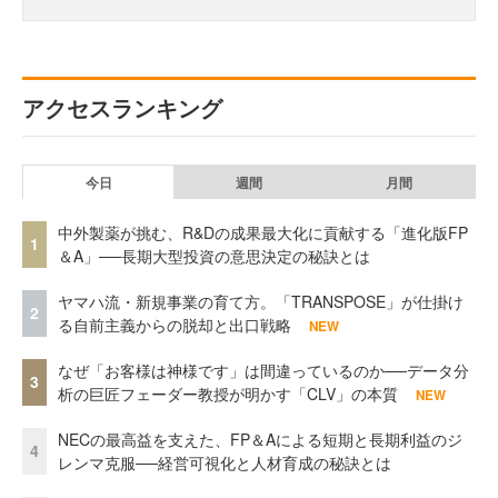
アクセスランキング
今日
週間
月間
中外製薬が挑む、R&Dの成果最大化に貢献する「進化版FP
1
＆A」──長期大型投資の意思決定の秘訣とは
ヤマハ流・新規事業の育て方。「TRANSPOSE」が仕掛け
2
る自前主義からの脱却と出口戦略
NEW
なぜ「お客様は神様です」は間違っているのか──データ分
3
析の巨匠フェーダー教授が明かす「CLV」の本質
NEW
NECの最高益を支えた、FP＆Aによる短期と長期利益のジ
4
レンマ克服──経営可視化と人材育成の秘訣とは