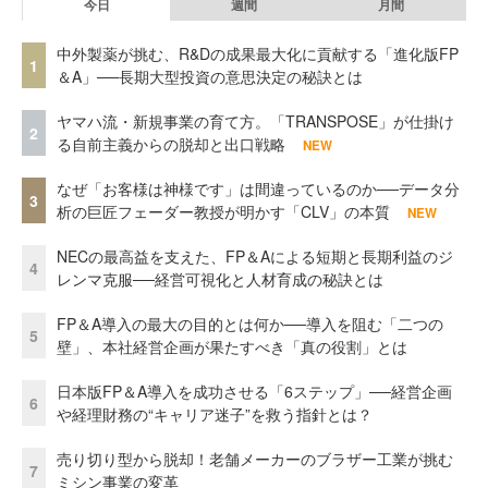
今日
週間
月間
中外製薬が挑む、R&Dの成果最大化に貢献する「進化版FP
1
＆A」──長期大型投資の意思決定の秘訣とは
ヤマハ流・新規事業の育て方。「TRANSPOSE」が仕掛け
2
る自前主義からの脱却と出口戦略
NEW
なぜ「お客様は神様です」は間違っているのか──データ分
3
析の巨匠フェーダー教授が明かす「CLV」の本質
NEW
NECの最高益を支えた、FP＆Aによる短期と長期利益のジ
4
レンマ克服──経営可視化と人材育成の秘訣とは
FP＆A導入の最大の目的とは何か──導入を阻む「二つの
5
壁」、本社経営企画が果たすべき「真の役割」とは
日本版FP＆A導入を成功させる「6ステップ」──経営企画
6
や経理財務の“キャリア迷子”を救う指針とは？
売り切り型から脱却！老舗メーカーのブラザー工業が挑む
7
ミシン事業の変革