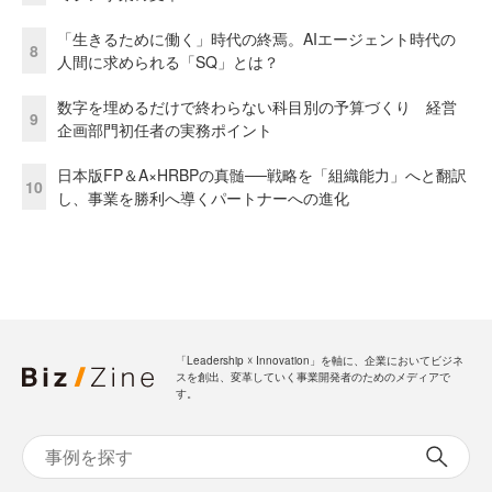
「生きるために働く」時代の終焉。AIエージェント時代の
8
人間に求められる「SQ」とは？
数字を埋めるだけで終わらない科目別の予算づくり 経営
9
企画部門初任者の実務ポイント
日本版FP＆A×HRBPの真髄──戦略を「組織能力」へと翻訳
10
し、事業を勝利へ導くパートナーへの進化
「Leadership ☓ Innovation」を軸に、企業においてビジネ
スを創出、変革していく事業開発者のためのメディアで
す。