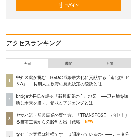
ログイン
アクセスランキング
今日
週間
月間
中外製薬が挑む、R&Dの成果最大化に貢献する「進化版FP
1
＆A」──長期大型投資の意思決定の秘訣とは
bridge大長氏が語る「新規事業の自走地図」──現在地を診
2
断し未来を描く、領域とアジェンダとは
ヤマハ流・新規事業の育て方。「TRANSPOSE」が仕掛け
3
る自前主義からの脱却と出口戦略
NEW
なぜ「お客様は神様です」は間違っているのか──データ分