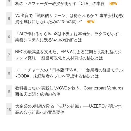
4
析の巨匠フェーダー教授が明かす「CLV」の本質
NEW
VC出資で「戦略的リターン」は得られるか？ 事業会社が投
5
資を無駄にしないための“3つの問い”
NEW
「AIで作れるからSaaSは不要」は本当か。ラクスが示す、
6
業務システムに残る“4つの価値”とは
NECの最高益を支えた、FP＆Aによる短期と長期利益のジ
7
レンマ克服──経営可視化と人材育成の秘訣とは
ユニ・チャームの「日本版FP＆A」──創業者の経営モデル
8
×OODA、未経験者をプロへ育成する秘訣とは
教科書にない“実践知”がCVCを救う。Counterpart Ventures
9
西条氏に聞く成功の条件
大企業の6割超が陥る「沈黙の組織」──U-ZEROが明かす、
10
高め合う組織への変革要件