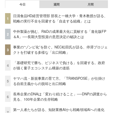
今日
週間
月間
日清食品HD経営管理部 部長と一橋大学・青木教授が語る、
1
戦略の実行不全を回避する「自走する組織」とは
中外製薬が挑む、R&Dの成果最大化に貢献する「進化版FP
2
＆A」──長期大型投資の意思決定の秘訣とは
事業の“ゾンビ化”を防ぐ。NEC松田氏が語る、停滞プロジェ
3
クトを打破する多様な「出口戦略」
「基礎研究で勝ち、ビジネスで負ける」を回避する。政府
4
が描く量子エコシステム構築の道筋
ヤマハ流・新規事業の育て方。「TRANSPOSE」が仕掛け
5
る自前主義からの脱却と出口戦略
長寿企業のDNAは「変わり続けること」──DNPの調査から
6
見る、100年企業の生存戦略
第一人者たちが語る、知財業務AIから戦略領域AIへの進化
7