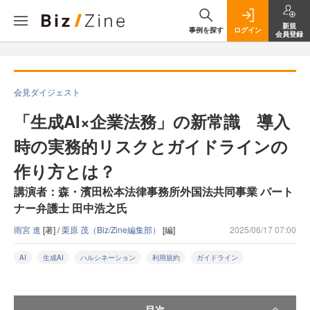
新規
事例を探す
ログイン
会員登録
会見ダイジェスト
「生成AI×企業法務」の新常識 導入
時の実務的リスクとガイドラインの
作り方とは？
講演者：森・濱田松本法律事務所外国法共同事業 パート
ナー弁護士 田中浩之氏
雨宮 進
[著] /
栗原 茂（Biz/Zine編集部）
[編]
2025/06/17 07:00
AI
生成AI
ハルシネーション
利用規約
ガイドライン
目次