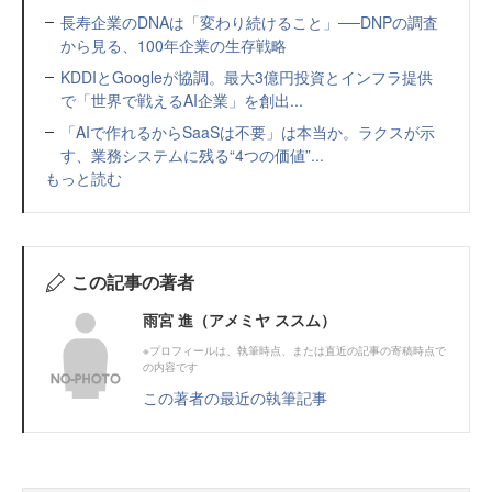
長寿企業のDNAは「変わり続けること」──DNPの調査
から見る、100年企業の生存戦略
KDDIとGoogleが協調。最大3億円投資とインフラ提供
で「世界で戦えるAI企業」を創出...
「AIで作れるからSaaSは不要」は本当か。ラクスが示
す、業務システムに残る“4つの価値”...
もっと読む
この記事の著者
雨宮 進（アメミヤ ススム）
※プロフィールは、執筆時点、または直近の記事の寄稿時点で
の内容です
この著者の最近の執筆記事