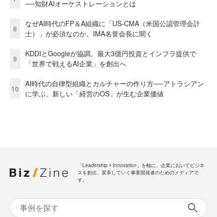
──知財AIオーケストレーションとは
なぜAI時代のFP＆A組織に「US-CMA（米国公認管理会計
8
士）」が必須なのか。IMA名誉会長に聞く
KDDIとGoogleが協調。最大3億円投資とインフラ提供で
9
「世界で戦えるAI企業」を創出へ
AI時代の自律型組織とカルチャーの作り方──アトラシアン
10
に学ぶ、新しい「経営のOS」が生む企業価値
「Leadership ☓ Innovation」を軸に、企業においてビジネ
スを創出、変革していく事業開発者のためのメディアで
す。