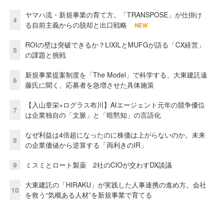
ヤマハ流・新規事業の育て方。「TRANSPOSE」が仕掛け
4
る自前主義からの脱却と出口戦略
NEW
ROIの壁は突破できるか？LIXILとMUFGが語る「CX経営」
5
の課題と挑戦
新規事業提案制度を「The Model」で科学する。大東建託遠
6
藤氏に聞く、応募者を急増させた具体施策
【入山章栄×ログラス布川】AIエージェント元年の競争優位
7
は企業独自の「文脈」と「暗黙知」の言語化
なぜ利益は4倍超になったのに株価は上がらないのか。未来
8
の企業価値から逆算する「両利きのIR」
9
ミスミとロート製薬 2社のCIOが交わすDX談議
大東建託の「HIRAKU」が実践した人事連携の進め方。会社
10
を救う“気概ある人材”を新規事業で育てる