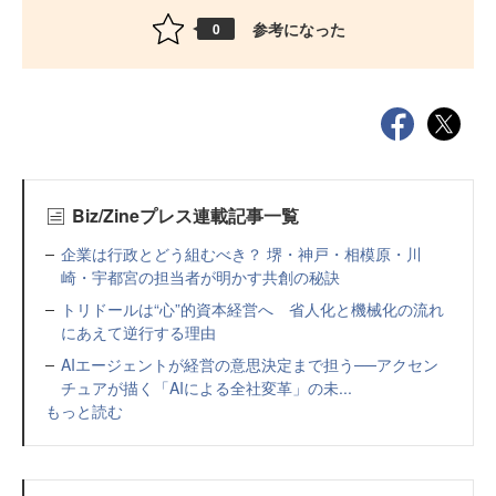
参考になった
0
Biz/Zineプレス連載記事一覧
企業は行政とどう組むべき？ 堺・神戸・相模原・川
崎・宇都宮の担当者が明かす共創の秘訣
トリドールは“心”的資本経営へ 省人化と機械化の流れ
にあえて逆行する理由
AIエージェントが経営の意思決定まで担う──アクセン
チュアが描く「AIによる全社変革」の未...
もっと読む