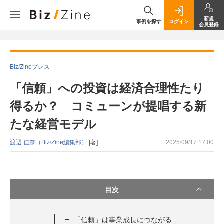
新規
事例を探す
ログイン
会員登録
Biz/Zineプレス
「信頼」への投資は経済合理性たり
得るか？ コミューンが提唱する新
たな経営モデル
渡辺 佳奈（Biz/Zine編集部）
[著]
2025/09/17 17:00
目次
「信頼」は事業成長につながる