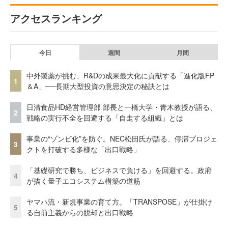
アクセスランキング
今日
週間
月間
中外製薬が挑む、R&Dの成果最大化に貢献する「進化版FP
1
＆A」──長期大型投資の意思決定の秘訣とは
日清食品HD経営管理部 部長と一橋大学・青木教授が語る、
2
戦略の実行不全を回避する「自走する組織」とは
事業の“ゾンビ化”を防ぐ。NEC松田氏が語る、停滞プロジェ
3
クトを打破する多様な「出口戦略」
「基礎研究で勝ち、ビジネスで負ける」を回避する。政府
4
が描く量子エコシステム構築の道筋
ヤマハ流・新規事業の育て方。「TRANSPOSE」が仕掛け
5
る自前主義からの脱却と出口戦略