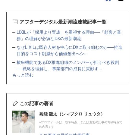
アフターデジタル最新潮流連載記事一覧
LIXILが「採用より育成」を重視する理由──「顧客と業
務」の理解が必須なDXの最新潮流
なぜLIXILは既存人材を中心にDXに取り組むのか──推進
目的をコスト削減から価値創出へシ...
横串機能であるDX推進組織のメンバーが担うべき役割
──戦略を理解し、事業部門の成長に貢献す...
もっと読む
この記事の著者
島袋 龍太（シマブクロ リュウタ）
※プロフィールは、執筆時点、または直近の記事の寄稿時点で
の内容です