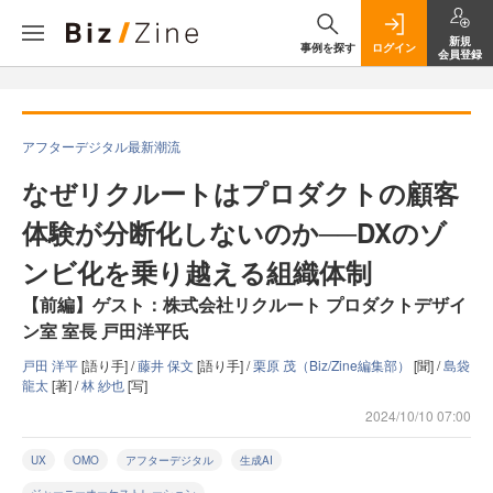
新規
事例を探す
ログイン
会員登録
アフターデジタル最新潮流
なぜリクルートはプロダクトの顧客
体験が分断化しないのか──DXのゾ
ンビ化を乗り越える組織体制
【前編】ゲスト：株式会社リクルート プロダクトデザイ
ン室 室長 戸田洋平氏
戸田 洋平
[語り手] /
藤井 保文
[語り手] /
栗原 茂（Biz/Zine編集部）
[聞] /
島袋
龍太
[著] /
林 紗也
[写]
2024/10/10 07:00
UX
OMO
アフターデジタル
生成AI