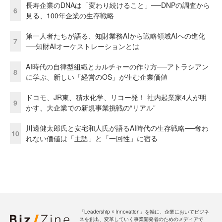
長寿企業のDNAは「変わり続けること」──DNPの調査から
6
見る、100年企業の生存戦略
第一人者たちが語る、知財業務AIから戦略領域AIへの進化
7
──知財AIオーケストレーションとは
AI時代の自律型組織とカルチャーの作り方──アトラシアン
8
に学ぶ、新しい「経営のOS」が生む企業価値
ドコモ、JR東、積水化学、リコー発！ 社内起業家4人が明
9
かす、大企業での新規事業挑戦の“リアル”
川邊健太郎氏と安宅和人氏が語るAI時代の生存戦略──奪わ
10
れない価値は「主語」と「一回性」に宿る
「Leadership ☓ Innovation」を軸に、企業においてビジネ
スを創出、変革していく事業開発者のためのメディアで