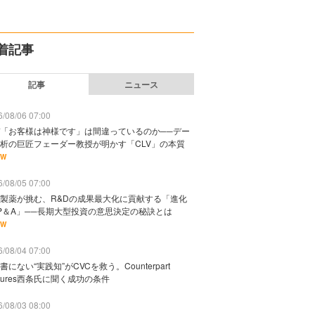
着記事
記事
ニュース
/08/06 07:00
「お客様は神様です」は間違っているのか──デー
析の巨匠フェーダー教授が明かす「CLV」の本質
EW
/08/05 07:00
製薬が挑む、R&Dの成果最大化に貢献する「進化
P＆A」──長期大型投資の意思決定の秘訣とは
EW
/08/04 07:00
書にない“実践知”がCVCを救う。Counterpart
ntures西条氏に聞く成功の条件
/08/03 08:00