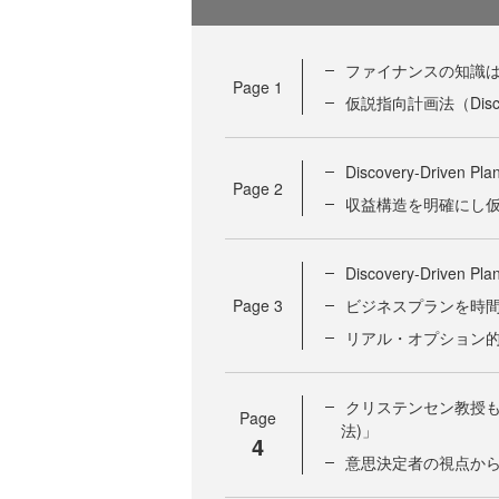
ファイナンスの知識は
Page
1
仮説指向計画法（Discove
Discovery-Drive
Page
2
収益構造を明確にし
Discovery-Driv
Page
3
ビジネスプランを時
リアル・オプション
クリステンセン教授も注目する
Page
法)」
4
意思決定者の視点か