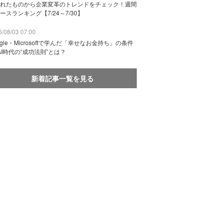
れたものから企業変革のトレンドをチェック！週間
ースランキング【7/24～7/30】
/08/03 07:00
ogle・Microsoftで学んだ「幸せなお金持ち」の条件
AI時代の“成功法則”とは？
新着記事一覧を見る