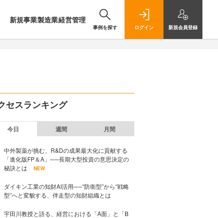
新規事業
製造業
経営管理
事例を探す
ログイン
新規
会員登録
クセスランキング
今日
週間
月間
中外製薬が挑む、R&Dの成果最大化に貢献する
「進化版FP＆A」──長期大型投資の意思決定の
秘訣とは
NEW
ダイキン工業の知財AI活用──“防衛型”から“戦略
型”へと変貌する、伴走型の知財組織とは
宇田川教授と語る、経営における「A面」と「B