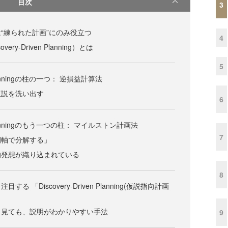
目次
3
“練られた計画”にのみ役立つ
4
ry-Driven Planning）とは
5
n Planningの柱の一つ： 逆損益計算法
仮説を洗い出す
6
en Planningのもう一つの柱： マイルストン計画法
7
間軸で分解する」
的発想が織り込まれている
8
 「Discovery-Driven Planning(仮説指向計画
ら見ても、説明がわかりやすい手法
9