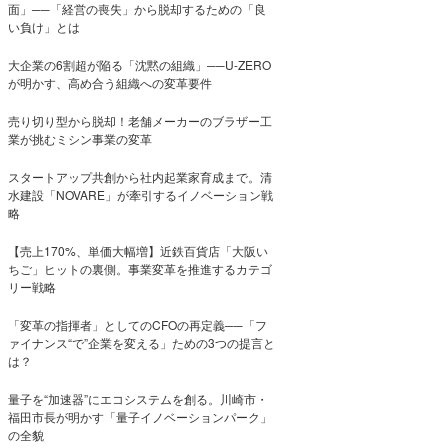
面」──「経営の喪失」から脱却するための「良
い負け」とは
大企業の6割超が陥る「沈黙の組織」──U-ZERO
が明かす、高め合う組織への変革要件
売り切り型から脱却！老舗メーカーのブラザー工
業が挑むミシン事業の変革
スタートアップ共創から社内起業家育成まで。清
水建設「NOVARE」が牽引するイノベーション戦
略
【売上170%、単価大幅増】近鉄百貨店「大阪い
ちご」ヒットの裏側。事業変革を推進するカテゴ
リー戦略
「変革の指揮者」としてのCFOの再定義──「フ
ァイナンス“で”企業を変える」ための3つの提言と
は？
量子を“加速器”にエコシステムを創る。川崎市・
福田市長が明かす「量子イノベーションパーク」
の全貌