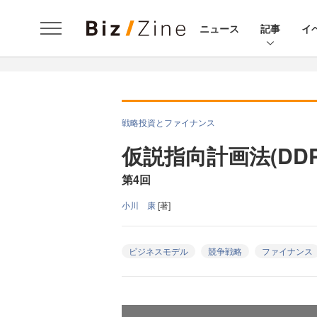
ニュース
記事
イ
戦略投資とファイナンス
仮説指向計画法(DD
第4回
小川 康
[著]
ビジネスモデル
競争戦略
ファイナンス