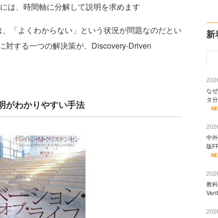
には、時間軸に分解して説明を求めます
、「よくわからない」という状況が問題なのだとい
新
一つの解決策が、Discovery-Driven
2026
なぜ
タ分
明がわかりやすい手法
N
2026
中外
版F
N
2026
教科
Ve
2026