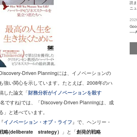
読ま
ニュ
2026
Go
──
iscovery-Driven Planningには、イノベーションの
強い関心を示しています。たとえば、2008年のハ
稿した論文「
財務分析がイノベーションを殺す
ね)では、「Discovery-Driven Planningは、成
る」と述べています。
『
イノベーション・オブ・ライフ
』で、ヘンリー・
(deliberate strategy）
」と「
創発的戦略