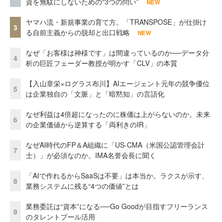
資を無駄にしないための“3つの問い”
NEW
ヤマハ流・新規事業の育て方。「TRANSPOSE」が仕掛け
3
る自前主義からの脱却と出口戦略
NEW
なぜ「お客様は神様です」は間違っているのか──データ分
4
析の巨匠フェーダー教授が明かす「CLV」の本質
【入山章栄×ログラス布川】AIエージェント元年の競争優位
5
は企業独自の「文脈」と「暗黙知」の言語化
なぜ利益は4倍超になったのに株価は上がらないのか。未来
6
の企業価値から逆算する「両利きのIR」
なぜAI時代のFP＆A組織に「US-CMA（米国公認管理会計
7
士）」が必須なのか。IMA名誉会長に聞く
「AIで作れるからSaaSは不要」は本当か。ラクスが示す、
8
業務システムに残る“4つの価値”とは
業務委託は“資本”になる──Go Goodが目指すフリーランス
9
のタレントプール活用