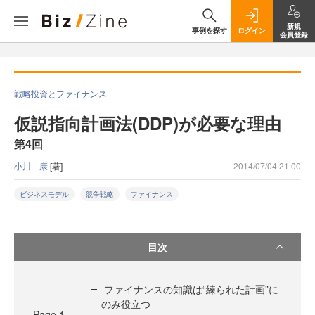
新規
事例を探す
ログイン
会員登録
戦略投資とファイナンス
仮説指向計画法(DDP)が必要な理由
第4回
小川 康
[著]
2014/07/04 21:00
ビジネスモデル
競争戦略
ファイナンス
目次
ファイナンスの知識は“練られた計画”に
のみ役立つ
Page
1