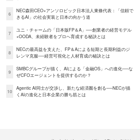
NEC森田CEO×アンソロピック日本法人東條代表：「信頼で
6
きるAI」の社会実装と日本の向かう道
ユニ・チャームの「日本版FP＆A」──創業者の経営モデル
7
×OODA、未経験者をプロへ育成する秘訣とは
NECの最高益を支えた、FP＆Aによる短期と長期利益のジ
8
レンマ克服──経営可視化と人材育成の秘訣とは
SMBCグループが描く、AIによる「金融OS」への進化──な
9
ぜCFOエージェントを提供するのか？
Agentic AI同士が交渉し、新たな経済圏を創る──NECが描
10
くAIの進化と日本企業の勝ち筋とは