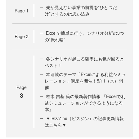
先が見えない事業の前提を“ひとつだ
Page
1
け”とするのは思い込み
Excelで簡単に行う、シナリオ分析の3つ
Page
2
の“振れ幅”
各シナリオが起こる確率にも気が回ると
ベスト！
本連載のテーマ「Excelによる利益シミュ
レーション」講座を開催！5/11（水）開
Page
催
3
柏木 吉基 氏の最新著作情報 『Excelで利
益シミュレーションができるようになる
本』
▼ Biz/Zine（ビズジン）の記事更新情報
はこちら▼