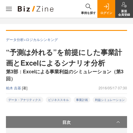
新規
事例を探す
ログイン
会員登録
データ分析×ロジカルシンキング
“予測は外れる”を前提にした事業計
画とExcelによるシナリオ分析
第3部：Excelによる事業利益のシミュレーション（第3
回）
柏木 吉基
[著]
2016/05/17 07:30
データ・アナリティクス
ビジネススキル
事業計画
利益シミュレーション
目次