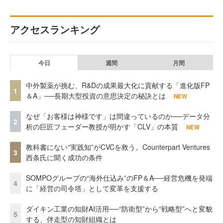
アクセスランキング
今日
週間
月間
中外製薬が挑む、R&Dの成果最大化に貢献する「進化版FP
1
＆A」──長期大型投資の意思決定の秘訣とは
NEW
なぜ「お客様は神様です」は間違っているのか──データ分
2
析の巨匠フェーダー教授が明かす「CLV」の本質
NEW
教科書にない“実践知”がCVCを救う。Counterpart Ventures
3
西条氏に聞く成功の条件
SOMPOグループの“海外仕込み”のFP＆A──経営危機を発端
4
に「経営の司令塔」として変革を支援する
ダイキン工業の知財AI活用──“防衛型”から“戦略型”へと変貌
5
する、伴走型の知財組織とは