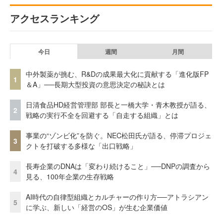
アクセスランキング
今日
週間
月間
中外製薬が挑む、R&Dの成果最大化に貢献する「進化版FP
1
＆A」──長期大型投資の意思決定の秘訣とは
日清食品HD経営管理部 部長と一橋大学・青木教授が語る、
2
戦略の実行不全を回避する「自走する組織」とは
事業の“ゾンビ化”を防ぐ。NEC松田氏が語る、停滞プロジェ
3
クトを打破する多様な「出口戦略」
長寿企業のDNAは「変わり続けること」──DNPの調査から
4
見る、100年企業の生存戦略
AI時代の自律型組織とカルチャーの作り方──アトラシアン
5
に学ぶ、新しい「経営のOS」が生む企業価値