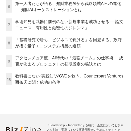
第一人者たちが語る、知財業務AIから戦略領域AIへの進化
6
──知財AIオーケストレーションとは
学術知見を武器に前例のない新規事業を成功させる──論文
7
ニュース「有用性と厳密性のジレンマ」
「基礎研究で勝ち、ビジネスで負ける」を回避する。政府
8
が描く量子エコシステム構築の道筋
アクセンチュア流、AI時代の「最強チーム」の仕事術──成
9
否が決まるプロジェクトの初期設定の秘訣とは
教科書にない“実践知”がCVCを救う。Counterpart Ventures
10
西条氏に聞く成功の条件
「Leadership ☓ Innovation」を軸に、企業においてビジネ
スを創出、変革していく事業開発者のためのメディアで