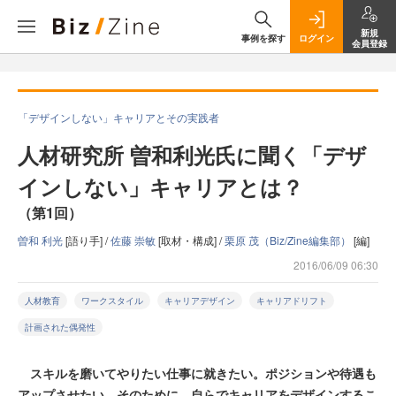
新規
事例を探す
ログイン
会員登録
「デザインしない」キャリアとその実践者
人材研究所 曽和利光氏に聞く「デザ
インしない」キャリアとは？
（第1回）
曽和 利光
[語り手] /
佐藤 崇敏
[取材・構成] /
栗原 茂（Biz/Zine編集部）
[編]
2016/06/09 06:30
人材教育
ワークスタイル
キャリアデザイン
キャリアドリフト
計画された偶発性
スキルを磨いてやりたい仕事に就きたい。ポジションや待遇も
アップさせたい。そのために、自らでキャリアをデザインするこ