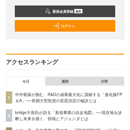
新規会員登録
無料
ログイン
アクセスランキング
今日
週間
月間
中外製薬が挑む、R&Dの成果最大化に貢献する「進化版FP
1
＆A」──長期大型投資の意思決定の秘訣とは
bridge大長氏が語る「新規事業の自走地図」──現在地を診
2
断し未来を描く、領域とアジェンダとは