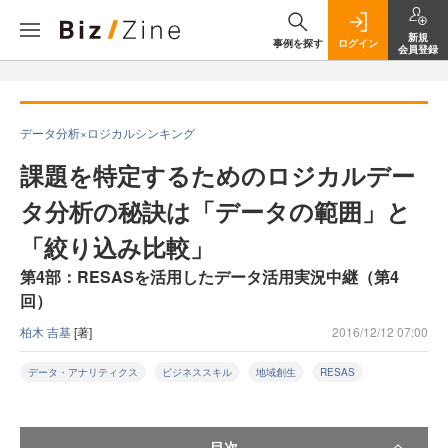
新規
事例を探す
ログイン
会員登録
データ分析×ロジカルシンキング
課題を特定するためのロジカルデー
タ分析の秘訣は「データの範囲」と
「絞り込み比較」
第4部：RESASを活用したデータ活用実況中継（第4
回）
柏木 吉基
[著]
2016/12/12 07:00
データ・アナリティクス
ビジネススキル
地域創生
RESAS
目次