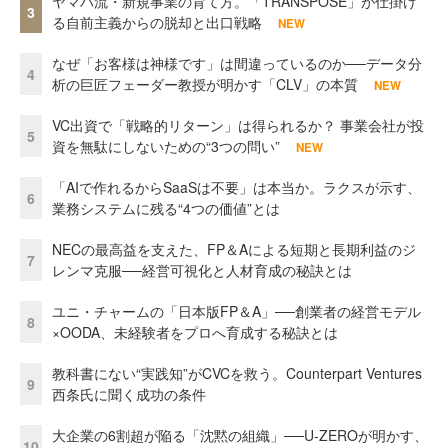
ヤマハ流・新規事業の育て方。「TRANSPOSE」が仕掛け
3
る自前主義からの脱却と出口戦略
NEW
なぜ「お客様は神様です」は間違っているのか──データ分
4
析の巨匠フェーダー教授が明かす「CLV」の本質
NEW
VC出資で「戦略的リターン」は得られるか？ 事業会社が投
5
資を無駄にしないための“3つの問い”
NEW
「AIで作れるからSaaSは不要」は本当か。ラクスが示す、
6
業務システムに残る“4つの価値”とは
NECの最高益を支えた、FP＆Aによる短期と長期利益のジ
7
レンマ克服──経営可視化と人材育成の秘訣とは
ユニ・チャームの「日本版FP＆A」──創業者の経営モデル
8
×OODA、未経験者をプロへ育成する秘訣とは
教科書にない“実践知”がCVCを救う。Counterpart Ventures
9
西条氏に聞く成功の条件
大企業の6割超が陥る「沈黙の組織」──U-ZEROが明かす、
10