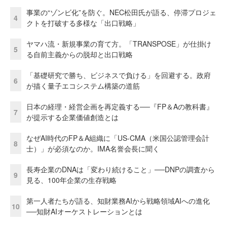
事業の“ゾンビ化”を防ぐ。NEC松田氏が語る、停滞プロジェ
4
クトを打破する多様な「出口戦略」
ヤマハ流・新規事業の育て方。「TRANSPOSE」が仕掛け
5
る自前主義からの脱却と出口戦略
「基礎研究で勝ち、ビジネスで負ける」を回避する。政府
6
が描く量子エコシステム構築の道筋
日本の経理・経営企画を再定義する──『FP＆Aの教科書』
7
が提示する企業価値創造とは
なぜAI時代のFP＆A組織に「US-CMA（米国公認管理会計
8
士）」が必須なのか。IMA名誉会長に聞く
長寿企業のDNAは「変わり続けること」──DNPの調査から
9
見る、100年企業の生存戦略
第一人者たちが語る、知財業務AIから戦略領域AIへの進化
10
──知財AIオーケストレーションとは