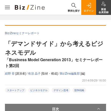
新規
事例を探す
ログイン
会員登録
Biz/Zineセミナーレポート
「デマンドサイド」から考えるビジ
ネスモデル
「Business Model Generation 2013」セミナーレポー
ト第2回
紺野 登
[講演者] /
有須 晶子
[取材・構成] /
Biz/Zine編集部
[編]
2014/09/29 16:00
スタートアップ
ビジネスモデル
デザイン思考
競争戦略
目次