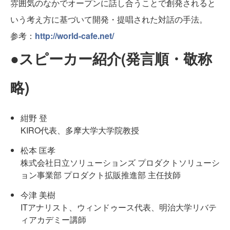
雰囲気のなかでオープンに話し合うことで創発されると
いう考え方に基づいて開発・提唱された対話の手法。
参考：
http://world-cafe.net/
●スピーカー紹介(発言順・敬称
略)
紺野 登
KIRO代表、多摩大学大学院教授
松本 匡孝
株式会社日立ソリューションズ プロダクトソリューシ
ョン事業部 プロダクト拡販推進部 主任技師
今津 美樹
ITアナリスト、ウィンドゥース代表、明治大学リバテ
ィアカデミー講師