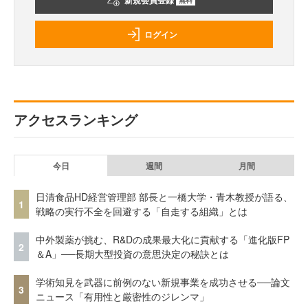
新規会員登録
ログイン
アクセスランキング
今日
週間
月間
日清食品HD経営管理部 部長と一橋大学・青木教授が語る、
1
戦略の実行不全を回避する「自走する組織」とは
中外製薬が挑む、R&Dの成果最大化に貢献する「進化版FP
2
＆A」──長期大型投資の意思決定の秘訣とは
学術知見を武器に前例のない新規事業を成功させる──論文
3
ニュース「有用性と厳密性のジレンマ」