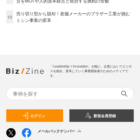
営をMOTや人的資本経営と統合する挑戦の全貌
売り切り型から脱却！老舗メーカーのブラザー工業が挑む
10
ミシン事業の変革
「Leadership ☓ Innovation」を軸に、企業においてビジネ
スを創出、変革していく事業開発者のためのメディアで
す。
ログイン
新規会員登録
メールバックナンバー