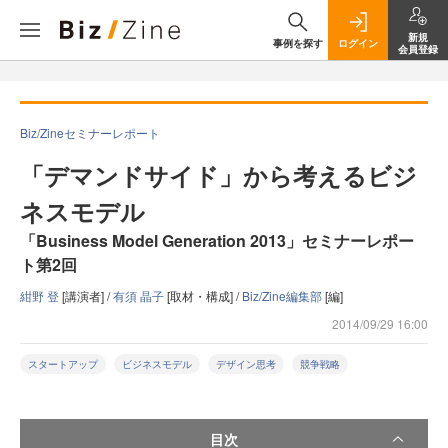
新規
事例を探す
ログイン
会員登録
Biz/Zineセミナーレポート
「デマンドサイド」から考えるビジ
ネスモデル
「Business Model Generation 2013」セミナーレポー
ト第2回
紺野 登
[講演者] /
有須 晶子
[取材・構成] /
Biz/Zine編集部
[編]
2014/09/29 16:00
スタートアップ
ビジネスモデル
デザイン思考
競争戦略
目次