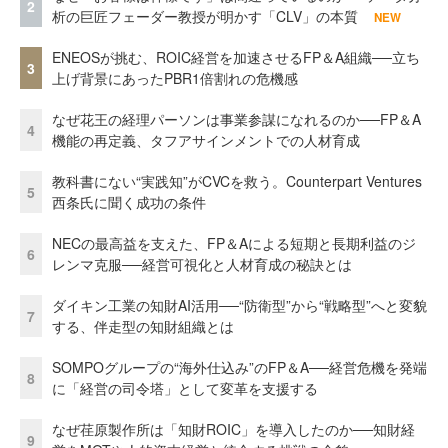
2
析の巨匠フェーダー教授が明かす「CLV」の本質
NEW
ENEOSが挑む、ROIC経営を加速させるFP＆A組織──立ち
3
上げ背景にあったPBR1倍割れの危機感
なぜ花王の経理パーソンは事業参謀になれるのか──FP＆A
4
機能の再定義、タフアサインメントでの人材育成
教科書にない“実践知”がCVCを救う。Counterpart Ventures
5
西条氏に聞く成功の条件
NECの最高益を支えた、FP＆Aによる短期と長期利益のジ
6
レンマ克服──経営可視化と人材育成の秘訣とは
ダイキン工業の知財AI活用──“防衛型”から“戦略型”へと変貌
7
する、伴走型の知財組織とは
SOMPOグループの“海外仕込み”のFP＆A──経営危機を発端
8
に「経営の司令塔」として変革を支援する
なぜ荏原製作所は「知財ROIC」を導入したのか──知財経
9