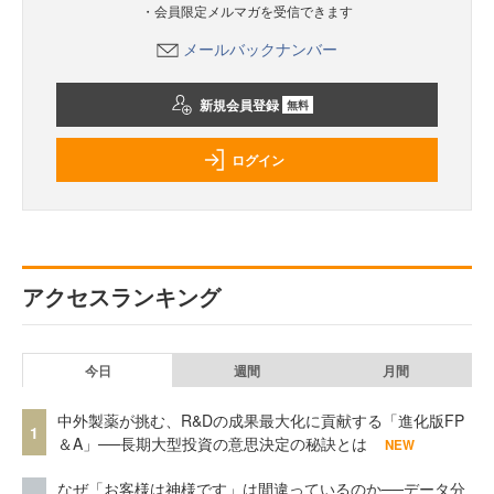
・会員限定メルマガを受信できます
メールバックナンバー
新規会員登録
無料
ログイン
アクセスランキング
今日
週間
月間
中外製薬が挑む、R&Dの成果最大化に貢献する「進化版FP
1
＆A」──長期大型投資の意思決定の秘訣とは
NEW
なぜ「お客様は神様です」は間違っているのか──データ分