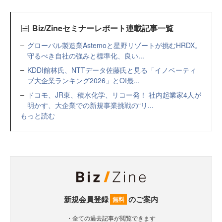
Biz/Zineセミナーレポート連載記事一覧
グローバル製造業Astemoと星野リゾートが挑むHRDX。
守るべき自社の強みと標準化、良い...
KDDI館林氏、NTTデータ佐藤氏と見る「イノベーティ
ブ大企業ランキング2026」とOI最...
ドコモ、JR東、積水化学、リコー発！ 社内起業家4人が
明かす、大企業での新規事業挑戦の“リ...
もっと読む
新規会員登録
のご案内
無料
・全ての過去記事が閲覧できます