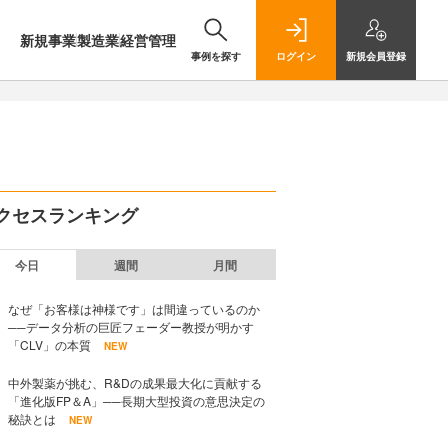
新規事業
製造業
経営管理
事例を探す
ログイン
新規
会員登録
クセスランキング
今日
週間
月間
なぜ「お客様は神様です」は間違っているのか
──データ分析の巨匠フェーダー教授が明かす
「CLV」の本質
NEW
中外製薬が挑む、R&Dの成果最大化に貢献する
「進化版FP＆A」──長期大型投資の意思決定の
秘訣とは
NEW