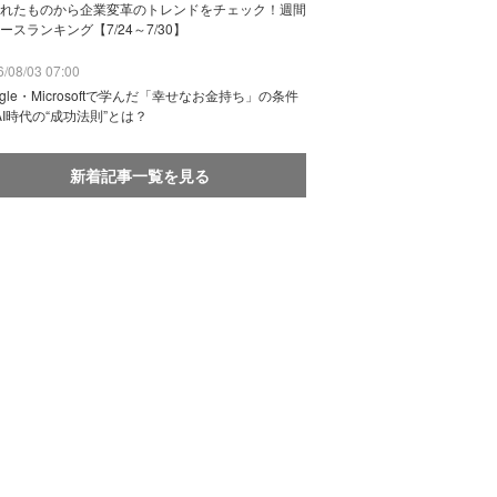
れたものから企業変革のトレンドをチェック！週間
ースランキング【7/24～7/30】
/08/03 07:00
ogle・Microsoftで学んだ「幸せなお金持ち」の条件
AI時代の“成功法則”とは？
新着記事一覧を見る