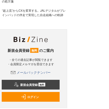
の処方箋
“超上流”からCXを変革する。JALデジタルがブレ
インパッドの伴走で実現した自走組織への軌跡
新規会員登録
のご案内
無料
・全ての過去記事が閲覧できます
・会員限定メルマガを受信できます
メールバックナンバー
新規会員登録
無料
ログイン