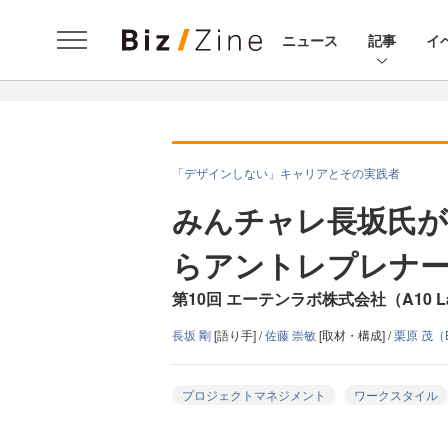
ニュース
記事
イ
「デザインしない」キャリアとその実践者
みんチャレ長坂氏
らアントレプレナ
第10回 エーテンラボ株式会社（A10 La
長坂 剛
[語り手] /
佐藤 崇敏
[取材・構成] /
栗原 茂（B
プロジェクトマネジメント
ワークスタイル