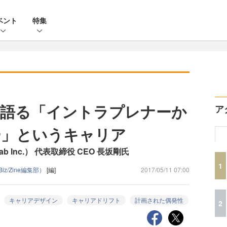
ベント
特集
が語る「イントラプレナーか
ア
ー」というキャリア
b Inc.） 代表取締役 CEO 長坂剛氏
1
iz/Zine編集部）
[編]
2017/05/11 07:00
キャリアデザイン
キャリアドリフト
計画された偶発性
2