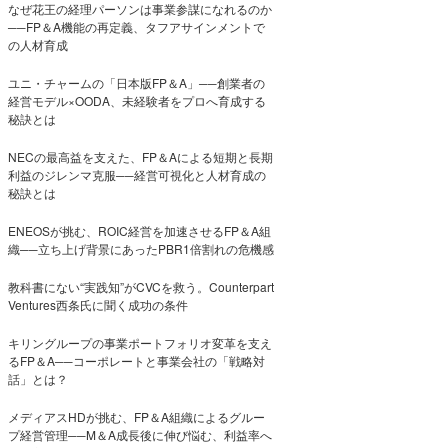
なぜ花王の経理パーソンは事業参謀になれるのか
──FP＆A機能の再定義、タフアサインメントで
の人材育成
ユニ・チャームの「日本版FP＆A」──創業者の
経営モデル×OODA、未経験者をプロへ育成する
秘訣とは
NECの最高益を支えた、FP＆Aによる短期と長期
利益のジレンマ克服──経営可視化と人材育成の
秘訣とは
ENEOSが挑む、ROIC経営を加速させるFP＆A組
織──立ち上げ背景にあったPBR1倍割れの危機感
教科書にない“実践知”がCVCを救う。Counterpart
Ventures西条氏に聞く成功の条件
キリングループの事業ポートフォリオ変革を支え
るFP＆A──コーポレートと事業会社の「戦略対
話」とは？
メディアスHDが挑む、FP＆A組織によるグルー
プ経営管理──M＆A成長後に伸び悩む、利益率へ