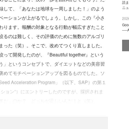
読ま
ニュ
録して、「あなたは地球を一周しました！」のよう
ベーションが上がるでしょう。しかし、この『小さ
2026
Go
わります。報酬の対象となる行動が幅広すぎたこと
──
絞るのは難しく、その評価のために無数のアルゴリ
まった（笑）。そこで、改めてつくり直しました。
発したのが、『Beautiful together』という
う」というコンセプトで、ダイエットなどの美容習
褒めてモチベーションアップを図るものでした。ソ
cceleration Program」（以下、SAP）の第１
ィション”）にエントリーしたのですが、採択されま
ぎだ」のか？ どっちが正しいんだ！と（笑）。