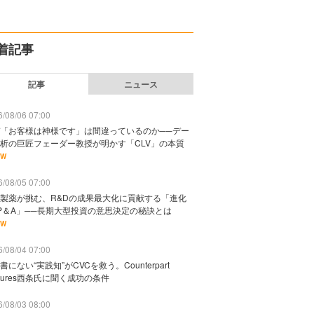
着記事
記事
ニュース
/08/06 07:00
「お客様は神様です」は間違っているのか──デー
析の巨匠フェーダー教授が明かす「CLV」の本質
EW
/08/05 07:00
製薬が挑む、R&Dの成果最大化に貢献する「進化
P＆A」──長期大型投資の意思決定の秘訣とは
EW
/08/04 07:00
書にない“実践知”がCVCを救う。Counterpart
ntures西条氏に聞く成功の条件
/08/03 08:00