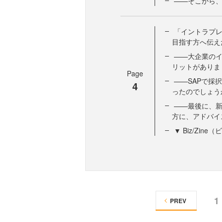
——そこから
「イントラプ
目指す方へ伝え
——大企業の
リットがありま
Page
——SAPで採
4
ったのでしょう
——最後に、
方に、アドバイ
▼ Biz/Zi
1
PREV