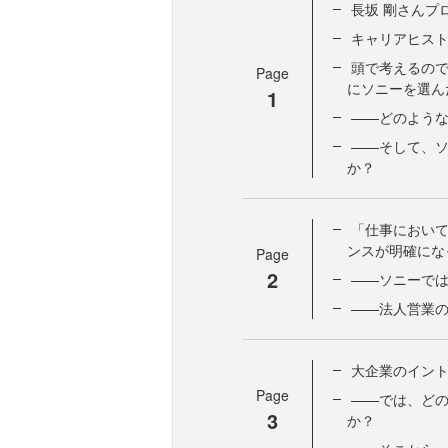
長坂 剛さんプ
キャリアヒス
頭で考えるの
Page
にソニーを選ん
1
——どのよう
——そして、
か？
「仕事におい
ンスが明確にな
Page
2
——ソニーで
——法人営業
大企業のイン
Page
——では、ど
3
か？