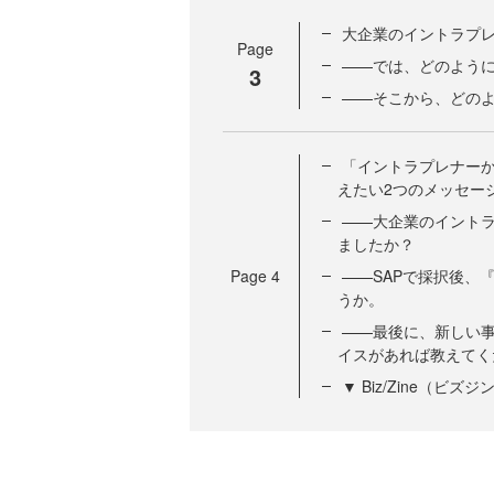
大企業のイントラプ
Page
——では、どのよう
3
——そこから、どの
「イントラプレナー
えたい2つのメッセー
——大企業のイント
ましたか？
Page
4
——SAPで採択後、
うか。
——最後に、新しい
イスがあれば教えてく
▼ Biz/Zine（ビ