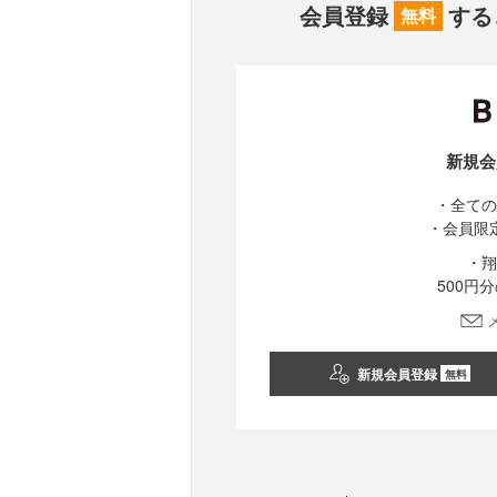
会員登録
する
無料
新規会
・全ての
・会員限
・翔
500円
新規会員登録
無料