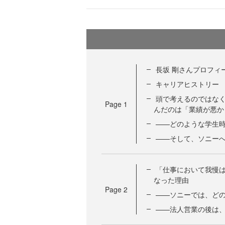
長坂 剛さんプロフィ
キャリアヒストリー
頭で考えるのではな
Page
1
んだのは「業績が悪か
——どのような学生
——そして、ソニー
「仕事において我慢
なった理由
Page
2
——ソニーでは、ど
——法人営業の後は