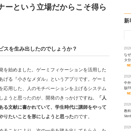
ナーという立場だからこそ得ら
新
ビスを生み出したのでしょうか？
2026
なぜ
タ分
N
発を始めました。ゲーミフィケーションを活用した
2026
あげる『小さなメダル』というアプリです。ゲーミ
中外
を応用した、人のモチベーションを上げるシステム
版F
N
しようと思ったのが、開発のきっかけですね。
「人
2026
ある文献に書かれていて、学生時代に講師をやって
教科
やりたいことを形にしようと思った
のです。
Ve
2026
めることにより、次の一歩を踏み出してもらう。た