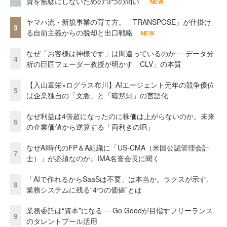
資を無駄にしないための“3つの問い”
NEW
ヤマハ流・新規事業の育て方。「TRANSPOSE」が仕掛け
3
る自前主義からの脱却と出口戦略
NEW
なぜ「お客様は神様です」は間違っているのか──データ分
4
析の巨匠フェーダー教授が明かす「CLV」の本質
【入山章栄×ログラス布川】AIエージェント元年の競争優位
5
は企業独自の「文脈」と「暗黙知」の言語化
なぜ利益は4倍超になったのに株価は上がらないのか。未来
6
の企業価値から逆算する「両利きのIR」
なぜAI時代のFP＆A組織に「US-CMA（米国公認管理会計
7
士）」が必須なのか。IMA名誉会長に聞く
「AIで作れるからSaaSは不要」は本当か。ラクスが示す、
8
業務システムに残る“4つの価値”とは
業務委託は“資本”になる──Go Goodが目指すフリーランス
9
のタレントプール活用