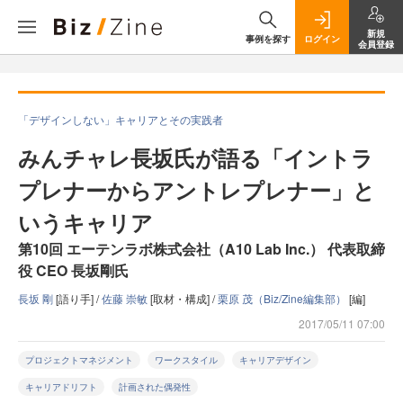
新規
事例を探す
ログイン
会員登録
「デザインしない」キャリアとその実践者
みんチャレ長坂氏が語る「イントラ
プレナーからアントレプレナー」と
いうキャリア
第10回 エーテンラボ株式会社（A10 Lab Inc.） 代表取締
役 CEO 長坂剛氏
長坂 剛
[語り手] /
佐藤 崇敏
[取材・構成] /
栗原 茂（Biz/Zine編集部）
[編]
2017/05/11 07:00
プロジェクトマネジメント
ワークスタイル
キャリアデザイン
キャリアドリフト
計画された偶発性