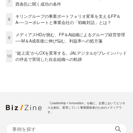
7
西条氏に聞く成功の条件
キリングループの事業ポートフォリオ変革を支えるFP＆
8
A──コーポレートと事業会社の「戦略対話」とは？
メディアスHDが挑む、FP＆A組織によるグループ経営管理
9
──M＆A成長後に伸び悩む、利益率への処方箋
“超上流”からCXを変革する。JALデジタルがブレインパッド
10
の伴走で実現した自走組織への軌跡
「Leadership ☓ Innovation」を軸に、企業においてビジネ
スを創出、変革していく事業開発者のためのメディアで
す。