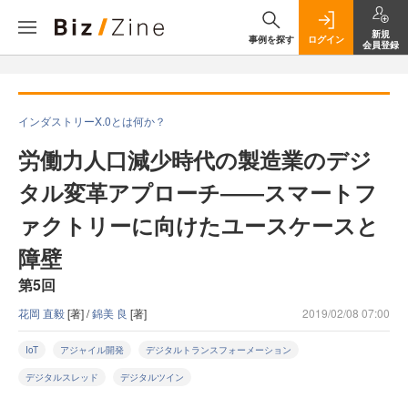
新規
事例を探す
ログイン
会員登録
インダストリーX.0とは何か？
労働力人口減少時代の製造業のデジ
タル変革アプローチ――スマートフ
ァクトリーに向けたユースケースと
障壁
第5回
花岡 直毅
[著] /
錦美 良
[著]
2019/02/08 07:00
IoT
アジャイル開発
デジタルトランスフォーメーション
デジタルスレッド
デジタルツイン