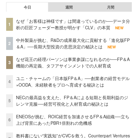
今日
週間
月間
なぜ「お客様は神様です」は間違っているのか──データ分
1
析の巨匠フェーダー教授が明かす「CLV」の本質
NEW
中外製薬が挑む、R&Dの成果最大化に貢献する「進化版FP
2
＆A」──長期大型投資の意思決定の秘訣とは
NEW
なぜ花王の経理パーソンは事業参謀になれるのか──FP＆A
3
機能の再定義、タフアサインメントでの人材育成
ユニ・チャームの「日本版FP＆A」──創業者の経営モデル
4
×OODA、未経験者をプロへ育成する秘訣とは
NECの最高益を支えた、FP＆Aによる短期と長期利益のジ
5
レンマ克服──経営可視化と人材育成の秘訣とは
ENEOSが挑む、ROIC経営を加速させるFP＆A組織──立ち
6
上げ背景にあったPBR1倍割れの危機感
教科書にない“実践知”がCVCを救う。Counterpart Ventures