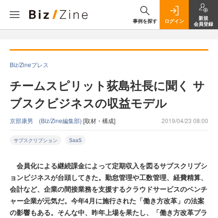
新規
事例を探す
ログイン
会員登録
Biz/Zineプレス
チームスピリット荻島社長に聞く サ
ブスクビジネスの収益モデル
京部康男 (Biz/Zine編集部)
[取材・構成]
2019/04/23 08:00
サブスクリプション
SaaS
会員化による継続課金によって定期収入を図るサブスクリプシ
ョンビジネスが台頭してきた。勤怠管理や工数管理、経費精算、
会計など、企業の間接業務を支援するクラウドサービスのベンチ
ャー企業が元気だ。今年4月に施行された「働き方改革」の法案
の影響もある。そんな中、昨年上場を果たし、「働き方改革プラ