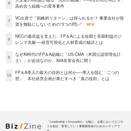
6
高め合う組織への変革要件
VC出資で「戦略的リターン」は得られるか？ 事業会社が投
7
資を無駄にしないための“3つの問い”
NEW
NECの最高益を支えた、FP＆Aによる短期と長期利益のジ
8
レンマ克服──経営可視化と人材育成の秘訣とは
なぜAI時代のFP＆A組織に「US-CMA（米国公認管理会計
9
士）」が必須なのか。IMA名誉会長に聞く
FP＆A導入の最大の目的とは何か──導入を阻む「二つの
10
壁」、本社経営企画が果たすべき「真の役割」とは
「Leadership ☓ Innovation」を軸に、企業においてビジネ
スを創出、変革していく事業開発者のためのメディアで
す。