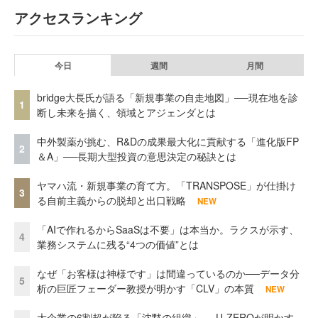
アクセスランキング
今日
週間
月間
bridge大長氏が語る「新規事業の自走地図」──現在地を診
1
断し未来を描く、領域とアジェンダとは
中外製薬が挑む、R&Dの成果最大化に貢献する「進化版FP
2
＆A」──長期大型投資の意思決定の秘訣とは
ヤマハ流・新規事業の育て方。「TRANSPOSE」が仕掛け
3
る自前主義からの脱却と出口戦略
NEW
「AIで作れるからSaaSは不要」は本当か。ラクスが示す、
4
業務システムに残る“4つの価値”とは
なぜ「お客様は神様です」は間違っているのか──データ分
5
析の巨匠フェーダー教授が明かす「CLV」の本質
NEW
大企業の6割超が陥る「沈黙の組織」──U-ZEROが明かす、