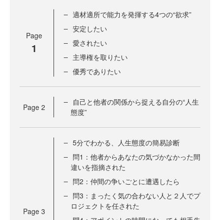
適材適所で能力を発揮する4つの“欲求”
安定したい
Page
愛されたい
1
主導権を取りたい
優秀でありたい
自己と他者の関係から捉える自分の“人生
Page
2
態度”
5分でわかる、人生態度の簡易診断
問1：他者からあなたの気づかなかった間
違いを指摘された
問2：仲間の争いごとに遭遇したら
問3：まったく気の合わない人と２人でプ
ロジェクトを任された
Page
3