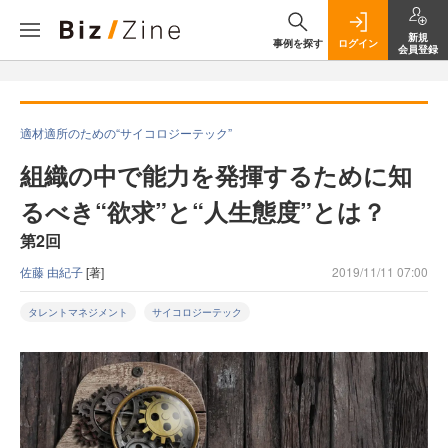
新規
事例を探す
ログイン
会員登録
適材適所のための“サイコロジーテック”
組織の中で能力を発揮するために知
るべき“欲求”と“人生態度”とは？
第2回
佐藤 由紀子
[著]
2019/11/11 07:00
タレントマネジメント
サイコロジーテック