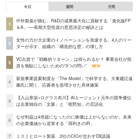
今日
週間
月間
中外製薬が挑む、R&Dの成果最大化に貢献する「進化版FP
1
＆A」──長期大型投資の意思決定の秘訣とは
女性の力が大企業のイノベーションを加速する。4人のリー
2
ダーが示す、組織の「構造的な壁」の壊し方
VC出資で「戦略的リターン」は得られるか？ 事業会社が投
3
資を無駄にしないための“3つの問い”
NEW
新規事業提案制度を「The Model」で科学する。大東建託遠
4
藤氏に聞く、応募者を急増させた具体施策
【入山章栄×ログラス布川】AIエージェント元年の競争優位
5
は企業独自の「文脈」と「暗黙知」の言語化
なぜ利益は4倍超になったのに株価は上がらないのか。未来
6
の企業価値から逆算する「両利きのIR」
7
ミスミとロート製薬 2社のCIOが交わすDX談議