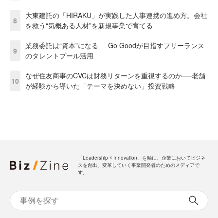
大東建託の「HIRAKU」が実践した人事連携の進め方。会社
8
を救う“気概ある人材”を新規事業で育てる
業務委託は“資本”になる──Go Goodが目指すフリーランス
9
のタレントプール活用
なぜ住友商事のCVCは財務リターンを重視するのか──老舗
10
が経験から導いた「テーマを決めない」投資戦略
「Leadership ☓ Innovation」を軸に、企業においてビジネ
スを創出、変革していく事業開発者のためのメディアで
す。