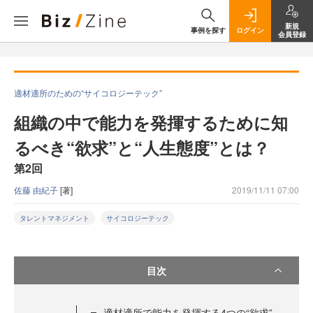
新規
事例を探す
ログイン
会員登録
適材適所のための“サイコロジーテック”
組織の中で能力を発揮するために知
るべき“欲求”と“人生態度”とは？
第2回
佐藤 由紀子
[著]
2019/11/11 07:00
タレントマネジメント
サイコロジーテック
目次
適材適所で能力を発揮する4つの“欲求”