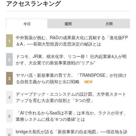
アクセスランキング
今日
週間
月間
中外製薬が挑む、R&Dの成果最大化に貢献する「進化版FP
1
＆A」──長期大型投資の意思決定の秘訣とは
ドコモ、JR東、積水化学、リコー発！ 社内起業家4人が明
2
かす、大企業での新規事業挑戦の“リアル”
ヤマハ流・新規事業の育て方。「TRANSPOSE」が仕掛け
3
る自前主義からの脱却と出口戦略
NEW
ディープテック・エコシステムの設計図。大学発スタート
4
アップを育む大企業の役割と「3つの壁」
「AIで作れるからSaaSは不要」は本当か。ラクスが示す、
5
業務システムに残る“4つの価値”とは
bridge大長氏が語る「新規事業の自走地図」──現在地を診
6