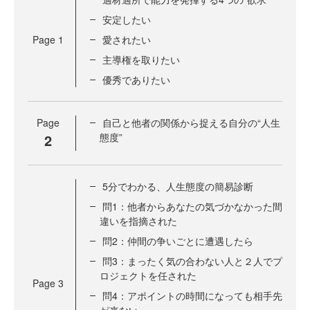
安定したい
Page
1
愛されたい
主導権を取りたい
優秀でありたい
Page
自己と他者の関係から捉える自分の“人生
2
態度”
5分でわかる、人生態度の簡易診断
問1：他者からあなたの気づかなかった間
違いを指摘された
問2：仲間の争いごとに遭遇したら
問3：まったく気の合わない人と２人でプ
ロジェクトを任された
Page
3
問4：アポイントの時間になっても相手先