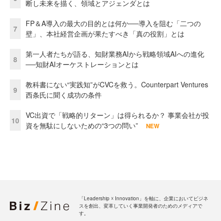
断し未来を描く、領域とアジェンダとは
FP＆A導入の最大の目的とは何か──導入を阻む「二つの
7
壁」、本社経営企画が果たすべき「真の役割」とは
第一人者たちが語る、知財業務AIから戦略領域AIへの進化
8
──知財AIオーケストレーションとは
教科書にない“実践知”がCVCを救う。Counterpart Ventures
9
西条氏に聞く成功の条件
VC出資で「戦略的リターン」は得られるか？ 事業会社が投
10
資を無駄にしないための“3つの問い”
NEW
「Leadership ☓ Innovation」を軸に、企業においてビジネ
スを創出、変革していく事業開発者のためのメディアで
す。