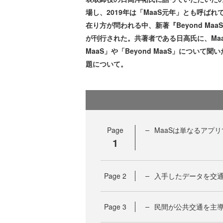
場し、2019年は「MaaS元年」とも呼ば
在り方が問われる中、新著『Beyond Ma
が刊行された。共著者である日高氏に、Ma
MaaS」や「Beyond MaaS」につい
題について。
Page
MaaSは単なるアプ
1
Page
2
入手したデータを交通課
Page
3
民間が公共交通を主導