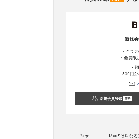
新規会
・全ての
・会員限
・翔
500円
新規会員登録
無料
Page
MaaSは単な