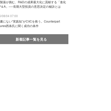
製薬が挑む、R&Dの成果最大化に貢献する「進化
P＆A」──長期大型投資の意思決定の秘訣とは
/08/04 07:00
書にない“実践知”がCVCを救う。Counterpart
ntures西条氏に聞く成功の条件
新着記事一覧を見る