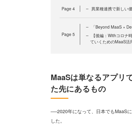
Page
4
異業種連携で新しい価値
「Beyond MaaS ×
Page
5
【後編：Withコロ
ていくためのMaaS
MaaSは単なるアプリ
た先にあるもの
──2020年になって、日本でもMa
した。