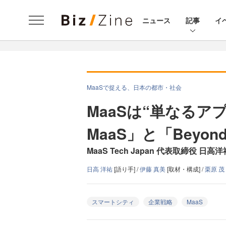
ニュース
記事
イ
MaaSで捉える、日本の都市・社会
MaaSは“単なるアプ
MaaS」と「Beyon
MaaS Tech Japan 代表取締役 
日高 洋祐
[語り手] /
伊藤 真美
[取材・構成] /
栗原 茂
スマートシティ
企業戦略
MaaS