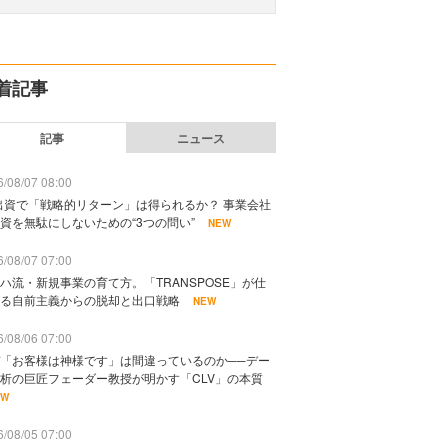
着記事
記事
ニュース
/08/07 08:00
出資で「戦略的リターン」は得られるか？ 事業会社
資を無駄にしないための“3つの問い”
NEW
/08/07 07:00
ハ流・新規事業の育て方。「TRANSPOSE」が仕
る自前主義からの脱却と出口戦略
NEW
/08/06 07:00
「お客様は神様です」は間違っているのか──デー
析の巨匠フェーダー教授が明かす「CLV」の本質
EW
/08/05 07:00