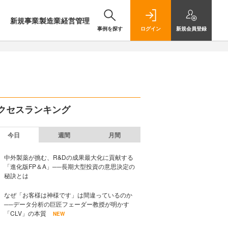
新規事業
製造業
経営管理
事例を探す
ログイン
新規
会員登録
クセスランキング
今日
週間
月間
中外製薬が挑む、R&Dの成果最大化に貢献する
「進化版FP＆A」──長期大型投資の意思決定の
秘訣とは
なぜ「お客様は神様です」は間違っているのか
──データ分析の巨匠フェーダー教授が明かす
「CLV」の本質
NEW