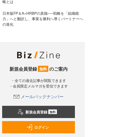
略とは
日本版FP＆A×HRBPの真髄──戦略を「組織能
力」へと翻訳し、事業を勝利へ導くパートナーへ
の進化
新規会員登録
のご案内
無料
・全ての過去記事が閲覧できます
・会員限定メルマガを受信できます
メールバックナンバー
新規会員登録
無料
ログイン