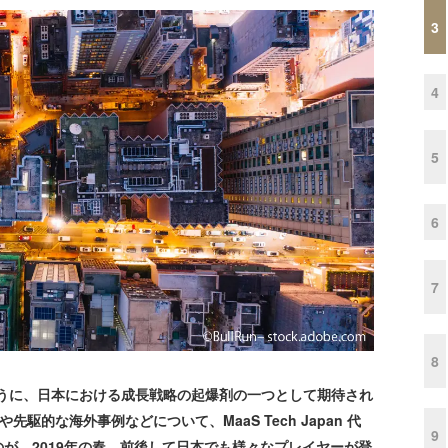
3
4
5
6
7
8
いるように、日本における成長戦略の起爆剤の一つとして期待され
駆的な海外事例などについて、MaaS Tech Japan 代
9
が、2019年の春。前後して日本でも様々なプレイヤーが登