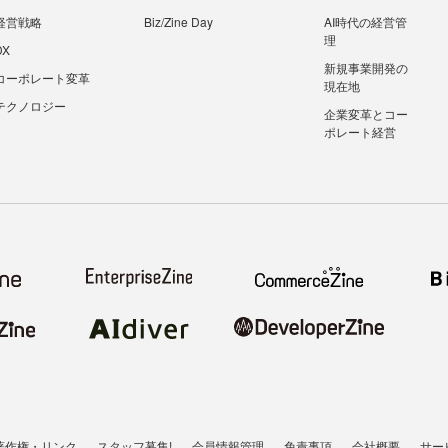
経営戦略
Biz/Zine Day
AI時代の経営管
理
DX
新規事業開発の
コーポレート変革
現在地
テクノロジー
企業変革とコー
ポレート経営
著作権・リンク
スタッフ募集!
会員情報管理
免責事項
会社概要
サー