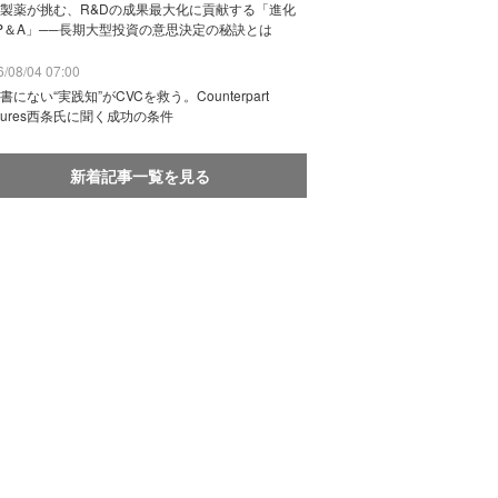
製薬が挑む、R&Dの成果最大化に貢献する「進化
P＆A」──長期大型投資の意思決定の秘訣とは
/08/04 07:00
書にない“実践知”がCVCを救う。Counterpart
ntures西条氏に聞く成功の条件
新着記事一覧を見る