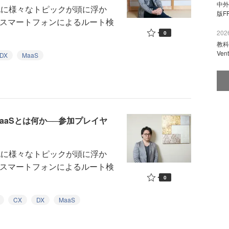
中外
なら既に様々なトピックが頭に浮か
版F
、スマートフォンによるルート検
2026
0
教科
Ve
DX
MaaS
くMaaSとは何か──参加プレイヤ
なら既に様々なトピックが頭に浮か
、スマートフォンによるルート検
0
CX
DX
MaaS