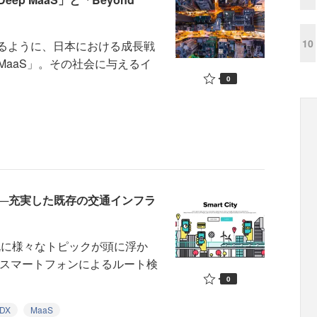
10
ているように、日本における成長戦
aaS」。その社会に与えるイ
0
──充実した既存の交通インフラ
なら既に様々なトピックが頭に浮か
、スマートフォンによるルート検
0
DX
MaaS