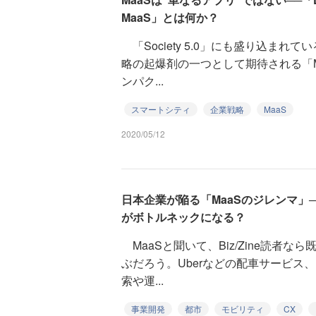
MaaS」とは何か？
「Society 5.0」にも盛り込まれ
略の起爆剤の一つとして期待される「M
ンパク...
スマートシティ
企業戦略
MaaS
2020/05/12
日本企業が陥る「MaaSのジレンマ」
がボトルネックになる？
MaaSと聞いて、Biz/Zine読者
ぶだろう。Uberなどの配車サービス
索や運...
事業開発
都市
モビリティ
CX