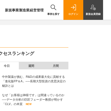
新規事業
製造業
経営管理
事例を探す
ログイン
新規
会員登録
クセスランキング
今日
週間
月間
中外製薬が挑む、R&Dの成果最大化に貢献する
「進化版FP＆A」──長期大型投資の意思決定の
秘訣とは
なぜ「お客様は神様です」は間違っているのか
──データ分析の巨匠フェーダー教授が明かす
「CLV」の本質
NEW