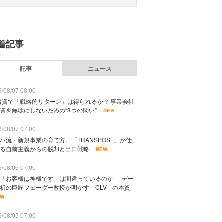
着記事
記事
ニュース
/08/07 08:00
出資で「戦略的リターン」は得られるか？ 事業会社
資を無駄にしないための“3つの問い”
NEW
/08/07 07:00
ハ流・新規事業の育て方。「TRANSPOSE」が仕
る自前主義からの脱却と出口戦略
NEW
/08/06 07:00
「お客様は神様です」は間違っているのか──デー
析の巨匠フェーダー教授が明かす「CLV」の本質
EW
/08/05 07:00