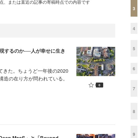
時点、または直近の記事の寄稿時点での内容です
3
4
5
実現するのか──人が幸せに生き
6
てきた。ちょうど一年後の2020
構造の在り方が問われている。
0
7
8
9
ep MaaS」と「Beyond