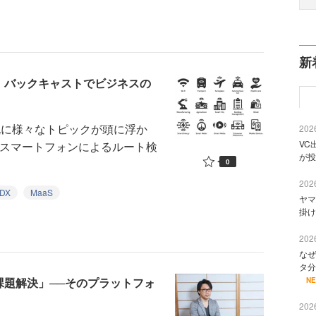
新
て、バックキャストでビジネスの
なら既に様々なトピックが頭に浮か
2026
VC
、スマートフォンによるルート検
が投
0
2026
DX
MaaS
ヤマ
掛け
2026
なぜ
タ分
課題解決」──そのプラットフォ
N
2026