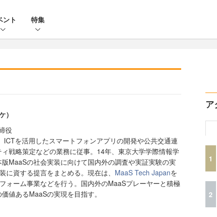
ベント
特集
ア
スケ）
取締役
社。ICTを活用したスマートフォンアプリの開発や公共交通連
ィ戦略策定などの業務に従事。14年、東京大学学際情報学
1
版MaaSの社会実装に向けて国内外の調査や実証実験の実
実装に資する提言をまとめる。現在は、
MaaS Tech Japan
を
トフォーム事業などを行う。国内外のMaaSプレーヤーと積極
価値あるMaaSの実現を目指す。
2