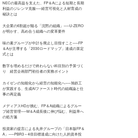
NECの最高益を支えた、FP＆Aによる短期と長期
利益のジレンマ克服──経営可視化と人材育成の
秘訣とは
大企業の6割超が陥る「沈黙の組織」──U-ZERO
が明かす、高め合う組織への変革要件
味の素グループが中計を廃止し目指すこと──FP
＆Aが主導する「2030ロードマップ」達成の算定
式とは
数字を埋めるだけで終わらない科目別の予算づく
り 経営企画部門初任者の実務ポイント
カイゼンの知能化から経営の知能化へ──旭鉄工
が実践する、生成AIファースト時代の組織論と仕
事の再定義
メディアスHDが挑む、FP＆A組織によるグルー
プ経営管理──M＆A成長後に伸び悩む、利益率へ
の処方箋
投資家の提言による丸井グループの「日本版FP＆
A」──PBR3～4倍目標達成に向けた人的資本投