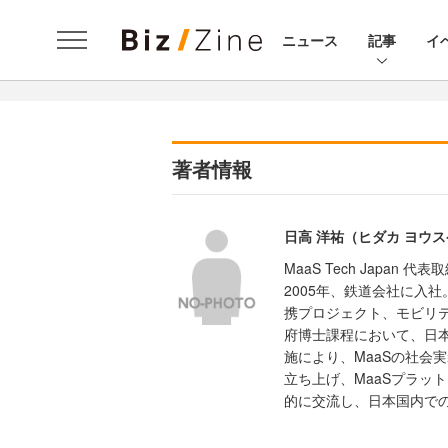
ニュース
記事
イ
著者情報
日高 洋祐（ヒダカ ヨウ
MaaS Tech Japan 代表
2005年、鉄道会社に入
携プロジェクト、モビリテ
府博士課程において、日本
施により、MaaSの社会
立ち上げ、MaaSプラッ
的に交流し、日本国内での