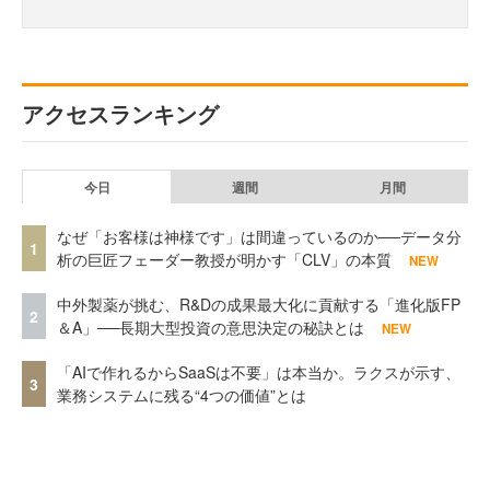
アクセスランキング
今日
週間
月間
なぜ「お客様は神様です」は間違っているのか──データ分
1
析の巨匠フェーダー教授が明かす「CLV」の本質
NEW
中外製薬が挑む、R&Dの成果最大化に貢献する「進化版FP
2
＆A」──長期大型投資の意思決定の秘訣とは
NEW
「AIで作れるからSaaSは不要」は本当か。ラクスが示す、
3
業務システムに残る“4つの価値”とは