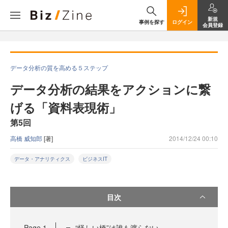
新規
事例を探す
ログイン
会員登録
データ分析の質を高める５ステップ
データ分析の結果をアクションに繋
げる「資料表現術」
第5回
高橋 威知郎
[著]
2014/12/24 00:10
データ・アナリティクス
ビジネスIT
目次
Page
1
“怪しい橋”は誰も渡らない