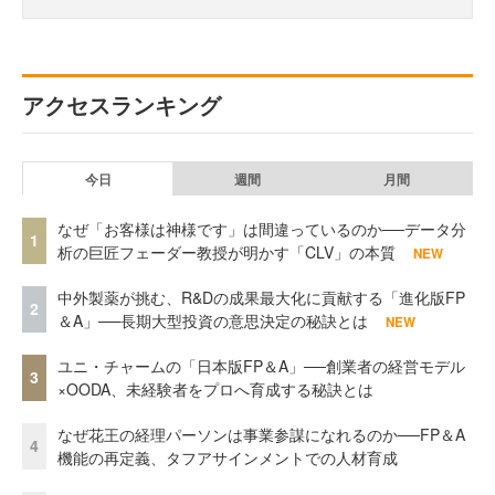
アクセスランキング
今日
週間
月間
なぜ「お客様は神様です」は間違っているのか──データ分
1
析の巨匠フェーダー教授が明かす「CLV」の本質
NEW
中外製薬が挑む、R&Dの成果最大化に貢献する「進化版FP
2
＆A」──長期大型投資の意思決定の秘訣とは
NEW
ユニ・チャームの「日本版FP＆A」──創業者の経営モデル
3
×OODA、未経験者をプロへ育成する秘訣とは
なぜ花王の経理パーソンは事業参謀になれるのか──FP＆A
4
機能の再定義、タフアサインメントでの人材育成