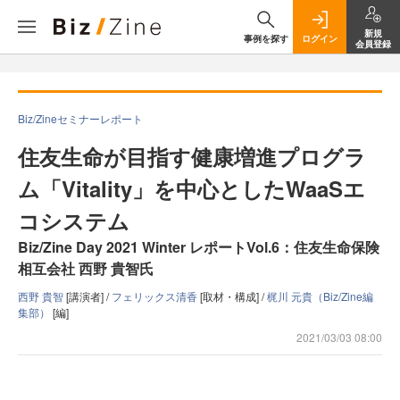
新規
事例を探す
ログイン
会員登録
Biz/Zineセミナーレポート
住友生命が目指す健康増進プログラ
ム「Vitality」を中心としたWaaSエ
コシステム
Biz/Zine Day 2021 Winter レポートVol.6：住友生命保険
相互会社 西野 貴智氏
西野 貴智
[講演者] /
フェリックス清香
[取材・構成] /
梶川 元貴（Biz/Zine編
集部）
[編]
2021/03/03 08:00