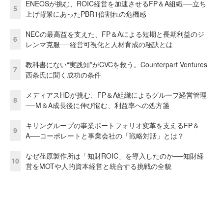
ENEOSが挑む、ROIC経営を加速させるFP＆A組織──立ち
5
上げ背景にあったPBR1倍割れの危機感
NECの最高益を支えた、FP＆Aによる短期と長期利益のジ
6
レンマ克服──経営可視化と人材育成の秘訣とは
教科書にない“実践知”がCVCを救う。Counterpart Ventures
7
西条氏に聞く成功の条件
メディアスHDが挑む、FP＆A組織によるグループ経営管理
8
──M＆A成長後に伸び悩む、利益率への処方箋
キリングループの事業ポートフォリオ変革を支えるFP＆
9
A──コーポレートと事業会社の「戦略対話」とは？
なぜ荏原製作所は「知財ROIC」を導入したのか──知財経
10
営をMOTや人的資本経営と統合する挑戦の全貌