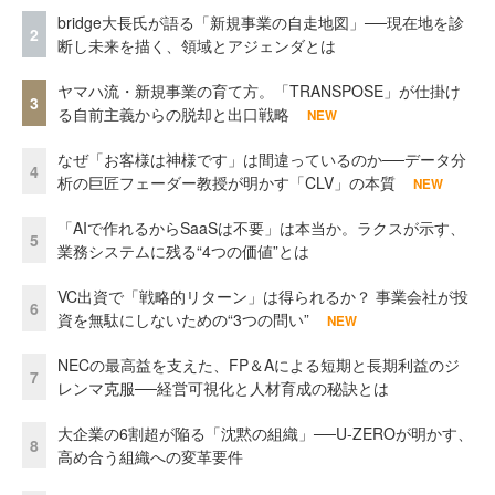
bridge大長氏が語る「新規事業の自走地図」──現在地を診
2
断し未来を描く、領域とアジェンダとは
ヤマハ流・新規事業の育て方。「TRANSPOSE」が仕掛け
3
る自前主義からの脱却と出口戦略
NEW
なぜ「お客様は神様です」は間違っているのか──データ分
4
析の巨匠フェーダー教授が明かす「CLV」の本質
NEW
「AIで作れるからSaaSは不要」は本当か。ラクスが示す、
5
業務システムに残る“4つの価値”とは
VC出資で「戦略的リターン」は得られるか？ 事業会社が投
6
資を無駄にしないための“3つの問い”
NEW
NECの最高益を支えた、FP＆Aによる短期と長期利益のジ
7
レンマ克服──経営可視化と人材育成の秘訣とは
大企業の6割超が陥る「沈黙の組織」──U-ZEROが明かす、
8
高め合う組織への変革要件