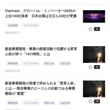
Clarivate、グローバル・イノベーター2025の
上位100社発表 日本企業は日立ら33社が受賞
企業戦略
イノベーター
0
2025/03/17
新規事業開発・事業の探索活動で活躍する変革
人材が持つ「19の特性」とは
事業開発
イノベーター
変革人材
人材活用
4
2023/07/12
新規事業開発の現場で求められる「変革人材」
とは──既存事業のエースとの比較でみる事業
開発の“素質”
15
事業開発
イノベーター
変革人材
人材活用