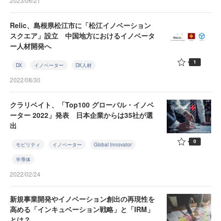
2023/06/21
Relic、島根県松江市に「松江イノベーション
スクエア」設立 中国地方におけるイノベータ
ー人材開発へ
1
DX
イノベーター
DX人材
2022/08/30
クラリベイト、「Top100 グローバル・イノベ
ーター 2022」発表 日本企業からは35社が選
出
0
モビリティ
イノベーター
Global Innovator
半導体
2022/02/24
新規事業開発やイノベーション創出の再現性を
高める「インキュベーション戦略」と「IRM」
とは？