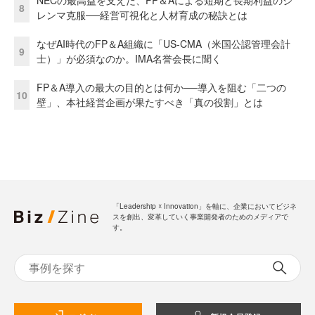
NECの最高益を支えた、FP＆Aによる短期と長期利益のジ
8
レンマ克服──経営可視化と人材育成の秘訣とは
なぜAI時代のFP＆A組織に「US-CMA（米国公認管理会計
9
士）」が必須なのか。IMA名誉会長に聞く
FP＆A導入の最大の目的とは何か──導入を阻む「二つの
10
壁」、本社経営企画が果たすべき「真の役割」とは
「Leadership ☓ Innovation」を軸に、企業においてビジネ
スを創出、変革していく事業開発者のためのメディアで
す。