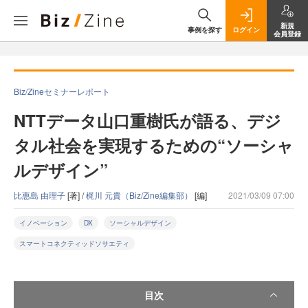
新規
事例を探す
ログイン
会員登録
Biz/Zineセミナーレポート
NTTデータ山口重樹氏が語る、デジ
タル社会を実現するための“ソーシャ
ルデザイン”
比惠島 由理子
[著] /
梶川 元貴（Biz/Zine編集部）
[編]
2021/03/09 07:00
イノベーション
DX
ソーシャルデザイン
スマートコネクティッドソサエティ
目次