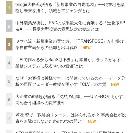
bridge大長氏が語る「新規事業の自走地図」──現在地を診
1
断し未来を描く、領域とアジェンダとは
中外製薬が挑む、R&Dの成果最大化に貢献する「進化版FP
2
＆A」──長期大型投資の意思決定の秘訣とは
ヤマハ流・新規事業の育て方。「TRANSPOSE」が仕掛け
3
る自前主義からの脱却と出口戦略
NEW
「AIで作れるからSaaSは不要」は本当か。ラクスが示す、
4
業務システムに残る“4つの価値”とは
なぜ「お客様は神様です」は間違っているのか──データ分
5
析の巨匠フェーダー教授が明かす「CLV」の本質
NEW
大企業の6割超が陥る「沈黙の組織」──U-ZEROが明かす、
6
高め合う組織への変革要件
VC出資で「戦略的リターン」は得られるか？ 事業会社が投
7
資を無駄にしないための“3つの問い”
NEW