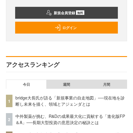
新規会員登録
無料
ログイン
アクセスランキング
今日
週間
月間
bridge大長氏が語る「新規事業の自走地図」──現在地を診
1
断し未来を描く、領域とアジェンダとは
中外製薬が挑む、R&Dの成果最大化に貢献する「進化版FP
2
＆A」──長期大型投資の意思決定の秘訣とは