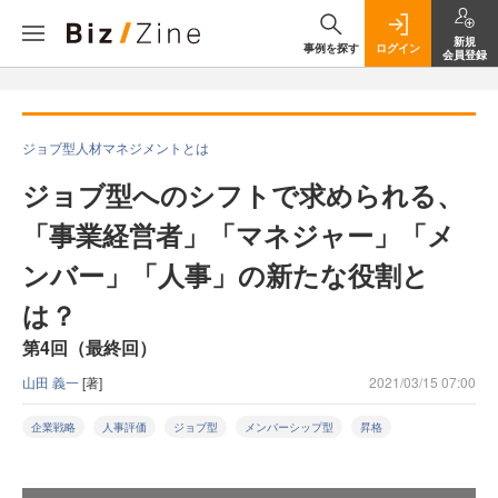
新規
事例を探す
ログイン
会員登録
ジョブ型人材マネジメントとは
ジョブ型へのシフトで求められる、
「事業経営者」「マネジャー」「メ
ンバー」「人事」の新たな役割と
は？
第4回（最終回）
山田 義一
[著]
2021/03/15 07:00
企業戦略
人事評価
ジョブ型
メンバーシップ型
昇格