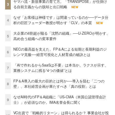
ヤマハ流・新規事業の育て方。「TRANSPOSE」が仕掛け
3
る自前主義からの脱却と出口戦略
NEW
なぜ「お客様は神様です」は間違っているのか──データ分
4
析の巨匠フェーダー教授が明かす「CLV」の本質
NEW
大企業の6割超が陥る「沈黙の組織」──U-ZEROが明かす、
5
高め合う組織への変革要件
NECの最高益を支えた、FP＆Aによる短期と長期利益のジ
6
レンマ克服──経営可視化と人材育成の秘訣とは
「AIで作れるからSaaSは不要」は本当か。ラクスが示す、
7
業務システムに残る“4つの価値”とは
FP＆A導入の最大の目的とは何か──導入を阻む「二つの
8
壁」、本社経営企画が果たすべき「真の役割」とは
なぜAI時代のFP＆A組織に「US-CMA（米国公認管理会計
9
士）」が必須なのか。IMA名誉会長に聞く
VC出資で「戦略的リターン」は得られるか？ 事業会社が投