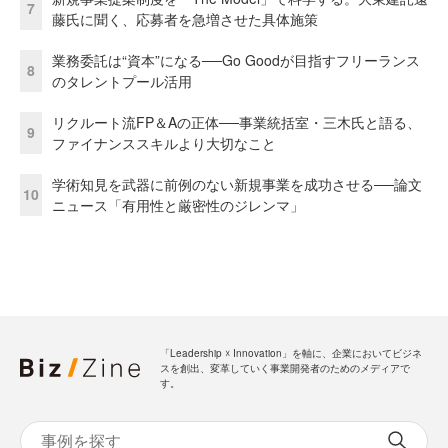
7
藤氏に聞く、応募者を急増させた具体施策
業務委託は“資本”になる──Go Goodが目指すフリーランス
8
のタレントプール活用
リクルート流FP＆Aの正体──事業統括室・三木氏と語る、
9
ファイナンススキルより大切なこと
学術知見を武器に前例のない新規事業を成功させる──論文
10
ニュース「有用性と厳密性のジレンマ」
「Leadership ☓ Innovation」を軸に、企業においてビジネ
スを創出、変革していく事業開発者のためのメディアで
す。