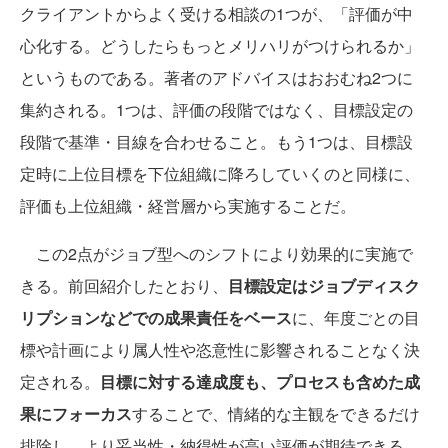
クライアントからよく受ける相談の1つが、「評価が中
心化する。どうしたらもっとメリハリがつけられるか」
というものである。著者のアドバイスはおおむね2つに
集約される。1つは、評価の段階ではなく、目標設定の
段階で基準・目線を合わせること。もう1つは、目標設
定時に上位目標を下位組織に降ろしていくのと同様に、
評価も上位組織・経営層から実施することだ。
この2点がジョブ型へのシフトにより効果的に実施で
きる。前回紹介したとおり、
目標設定はジョブディスク
リプションなどでの成果責任をベース
に、年度ごとの目
標や計画により属人性や恣意性に影響されることなく決
定される。
目標に対する達成度も、プロセスも含めた成
果にフォーカス
することで、情緒的な主観をできるだけ
排除し、より妥当性・納得性が高い評価が期待できる。