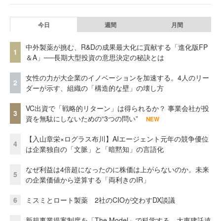
今日
週間
月間
中外製薬が挑む、R&Dの成果最大化に貢献する「進化版FP
1
＆A」──長期大型投資の意思決定の秘訣とは
女性の力が大企業のイノベーションを加速する。4人のリー
2
ダーが示す、組織の「構造的な壁」の壊し方
VC出資で「戦略的リターン」は得られるか？ 事業会社が投
3
資を無駄にしないための“3つの問い”
NEW
【入山章栄×ログラス布川】AIエージェント元年の競争優位
4
は企業独自の「文脈」と「暗黙知」の言語化
なぜ利益は4倍超になったのに株価は上がらないのか。未来
5
の企業価値から逆算する「両利きのIR」
6
ミスミとロート製薬 2社のCIOが交わすDX談議
新規事業提案制度を「The Model」で科学する。大東建託遠