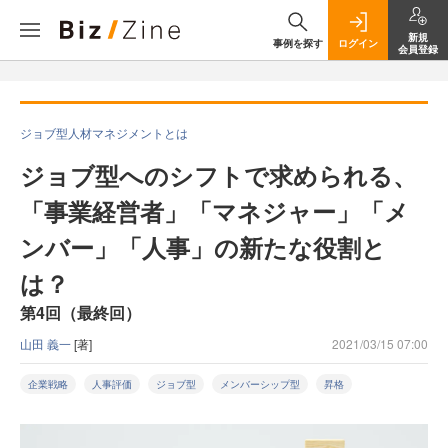
新規
事例を探す
ログイン
会員登録
ジョブ型人材マネジメントとは
ジョブ型へのシフトで求められる、
「事業経営者」「マネジャー」「メ
ンバー」「人事」の新たな役割と
は？
第4回（最終回）
山田 義一
[著]
2021/03/15 07:00
企業戦略
人事評価
ジョブ型
メンバーシップ型
昇格