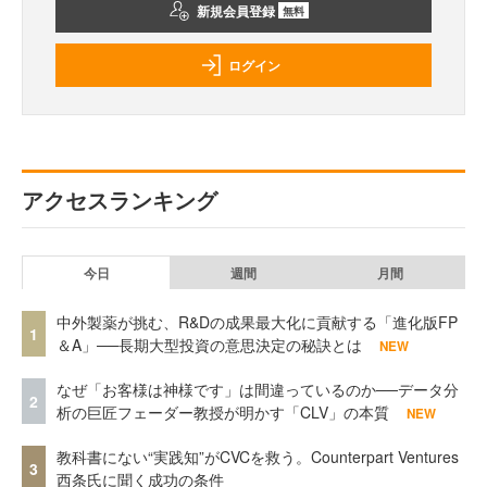
新規会員登録
無料
ログイン
アクセスランキング
今日
週間
月間
中外製薬が挑む、R&Dの成果最大化に貢献する「進化版FP
1
＆A」──長期大型投資の意思決定の秘訣とは
NEW
なぜ「お客様は神様です」は間違っているのか──データ分
2
析の巨匠フェーダー教授が明かす「CLV」の本質
NEW
教科書にない“実践知”がCVCを救う。Counterpart Ventures
3
西条氏に聞く成功の条件