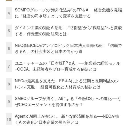
SOMPOグループの“海外仕込み”のFP＆A──経営危機を発端
4
に「経営の司令塔」として変革を支援する
ダイキン工業の知財AI活用──“防衛型”から“戦略型”へと変貌
5
する、伴走型の知財組織とは
NEC森田CEO×アンソロピック日本法人東條代表：「信頼で
6
きるAI」の社会実装と日本の向かう道
ユニ・チャームの「日本版FP＆A」──創業者の経営モデル
7
×OODA、未経験者をプロへ育成する秘訣とは
NECの最高益を支えた、FP＆Aによる短期と長期利益のジ
8
レンマ克服──経営可視化と人材育成の秘訣とは
SMBCグループが描く、AIによる「金融OS」への進化──な
9
ぜCFOエージェントを提供するのか？
Agentic AI同士が交渉し、新たな経済圏を創る──NECが描
10
くAIの進化と日本企業の勝ち筋とは