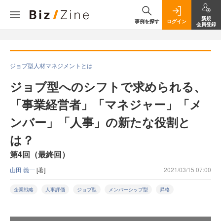
新規
事例を探す
ログイン
会員登録
ジョブ型人材マネジメントとは
ジョブ型へのシフトで求められる、
「事業経営者」「マネジャー」「メ
ンバー」「人事」の新たな役割と
は？
第4回（最終回）
山田 義一
[著]
2021/03/15 07:00
企業戦略
人事評価
ジョブ型
メンバーシップ型
昇格