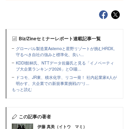
Biz/Zineセミナーレポート連載記事一覧
グローバル製造業Astemoと星野リゾートが挑むHRDX。
守るべき自社の強みと標準化、良い...
KDDI館林氏、NTTデータ佐藤氏と見る「イノベーティ
ブ大企業ランキング2026」とOI最...
ドコモ、JR東、積水化学、リコー発！ 社内起業家4人が
明かす、大企業での新規事業挑戦の“リ...
もっと読む
この記事の著者
伊藤 真美（イトウ マミ）