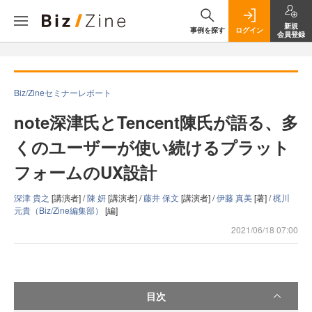
新規
事例を探す
ログイン
会員登録
Biz/Zineセミナーレポート
note深津氏とTencent陳氏が語る、多
くのユーザーが使い続けるプラット
フォームのUX設計
深津 貴之
[講演者] /
陳 妍
[講演者] /
藤井 保文
[講演者] /
伊藤 真美
[著] /
梶川
元貴（Biz/Zine編集部）
[編]
2021/06/18 07:00
目次