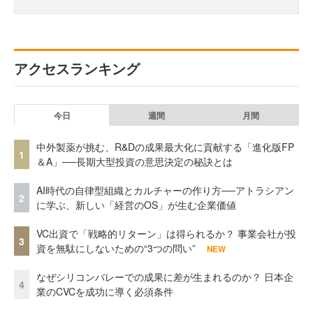
アクセスランキング
今日
週間
月間
中外製薬が挑む、R&Dの成果最大化に貢献する「進化版FP
1
＆A」──長期大型投資の意思決定の秘訣とは
AI時代の自律型組織とカルチャーの作り方──アトラシアン
2
に学ぶ、新しい「経営のOS」が生む企業価値
VC出資で「戦略的リターン」は得られるか？ 事業会社が投
3
資を無駄にしないための“3つの問い”
NEW
なぜシリコンバレーでの成果に差が生まれるのか？ 日本企
4
業のCVCを成功に導く必須条件