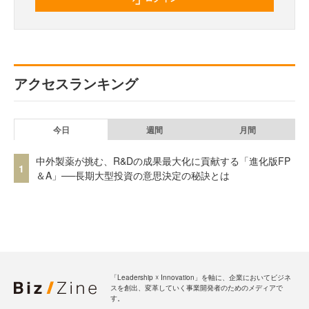
アクセスランキング
今日
週間
月間
中外製薬が挑む、R&Dの成果最大化に貢献する「進化版FP
1
＆A」──長期大型投資の意思決定の秘訣とは
「Leadership ☓ Innovation」を軸に、企業においてビジネ
スを創出、変革していく事業開発者のためのメディアで
す。