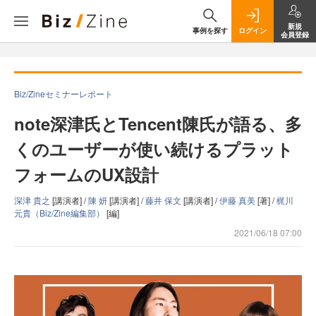
新規
事例を探す
ログイン
会員登録
Biz/Zineセミナーレポート
note深津氏とTencent陳氏が語る、多
くのユーザーが使い続けるプラット
フォームのUX設計
深津 貴之
[講演者] /
陳 妍
[講演者] /
藤井 保文
[講演者] /
伊藤 真美
[著] /
梶川
元貴（Biz/Zine編集部）
[編]
2021/06/18 07:00