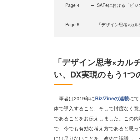
Page
4
SAFeにおける「ビ
Page
5
「デザイン思考×カル
「デザイン思考×カル
い、DX実現のもう1つ
筆者は2019年に
Biz/Zineの連載
にて
体で導入すること、そして忖度なく意
であることをお伝えしました。この内
で、今でも有効な考え方であると思っ
には足りないことを、改めて認識し、