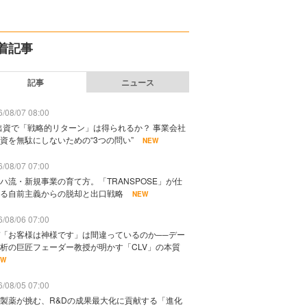
着記事
記事
ニュース
/08/07 08:00
出資で「戦略的リターン」は得られるか？ 事業会社
資を無駄にしないための“3つの問い”
NEW
/08/07 07:00
ハ流・新規事業の育て方。「TRANSPOSE」が仕
る自前主義からの脱却と出口戦略
NEW
/08/06 07:00
「お客様は神様です」は間違っているのか──デー
析の巨匠フェーダー教授が明かす「CLV」の本質
EW
/08/05 07:00
製薬が挑む、R&Dの成果最大化に貢献する「進化