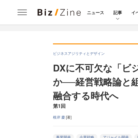
ニュース
記事
イ
ビジネスアジリティとデザイン
DXに不可欠な「ビ
か──経営戦略論と
融合する時代へ
第1回
根岸 慶
[著]
事業開発
企業戦略
アジャイル開発