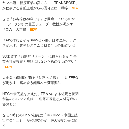
ヤマハ流・新規事業の育て方。「TRANSPOSE」
が仕掛ける自前主義からの脱却と出口戦略
NEW
なぜ「お客様は神様です」は間違っているのか
──データ分析の巨匠フェーダー教授が明かす
「CLV」の本質
NEW
「AIで作れるからSaaSは不要」は本当か。ラク
スが示す、業務システムに残る“4つの価値”とは
VC出資で「戦略的リターン」は得られるか？ 事
業会社が投資を無駄にしないための“3つの問い”
NEW
大企業の6割超が陥る「沈黙の組織」──U-ZERO
が明かす、高め合う組織への変革要件
NECの最高益を支えた、FP＆Aによる短期と長期
利益のジレンマ克服──経営可視化と人材育成の
秘訣とは
なぜAI時代のFP＆A組織に「US-CMA（米国公認
管理会計士）」が必須なのか。IMA名誉会長に聞
く