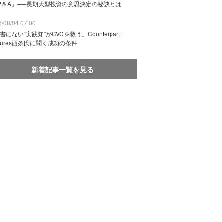
P＆A」──長期大型投資の意思決定の秘訣とは
/08/04 07:00
書にない“実践知”がCVCを救う。Counterpart
ntures西条氏に聞く成功の条件
新着記事一覧を見る