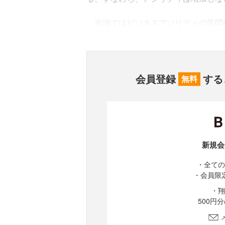
次項ではビジネスアジリティの学問
会員登録
する
無料
新規会
・全ての
・会員限
・翔
500円