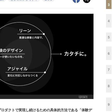
3
4
5
6
7
8
9
ロダクトで実現し続けるための具体的方法である「体験デ