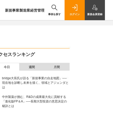
新規事業
製造業
経営管理
事例を探す
ログイン
新規
会員登録
クセスランキング
今日
週間
月間
bridge大長氏が語る「新規事業の自走地図」──
現在地を診断し未来を描く、領域とアジェンダと
は
中外製薬が挑む、R&Dの成果最大化に貢献する
「進化版FP＆A」──長期大型投資の意思決定の
秘訣とは