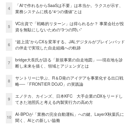
「AIで作れるからSaaSは不要」は本当か。ラクスが示す、
4
業務システムに残る“4つの価値”とは
VC出資で「戦略的リターン」は得られるか？ 事業会社が投
5
資を無駄にしないための“3つの問い”
“超上流”からCXを変革する。JALデジタルがブレインパッド
6
の伴走で実現した自走組織への軌跡
bridge大長氏が語る「新規事業の自走地図」──現在地を診
7
断し未来を描く、領域とアジェンダとは
サントリーに学ぶ、R＆D発のアイデアを事業化する出口戦
8
略──「FRONTIER DOJO」の実践論
エノテカ、カインズ、日本KFC 大手企業のDXをリードし
9
てきた池照氏と考える内製実行力の高め方
AI-BPOが「業務の完全自動運転」への鍵。LayerX秋葉氏に
10
聞く、AIとの新しい協働