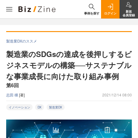
新規
事例を探す
ログイン
会員登録
製造業DXのススメ
製造業のSDGsの達成を後押しするビ
ジネスモデルの構築──サステナブル
な事業成長に向けた取り組み事例
第6回
志田 穣
[著]
2021/12/14 08:00
イノベーション
DX
製造業DX