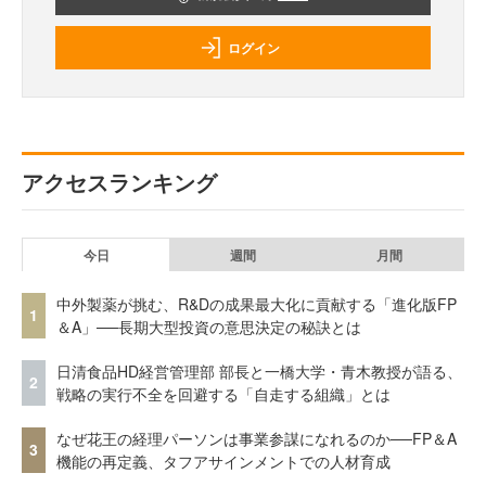
ログイン
アクセスランキング
今日
週間
月間
中外製薬が挑む、R&Dの成果最大化に貢献する「進化版FP
1
＆A」──長期大型投資の意思決定の秘訣とは
日清食品HD経営管理部 部長と一橋大学・青木教授が語る、
2
戦略の実行不全を回避する「自走する組織」とは
なぜ花王の経理パーソンは事業参謀になれるのか──FP＆A
3
機能の再定義、タフアサインメントでの人材育成