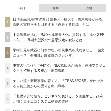
今日
週間
月間
日清食品HD経営管理部 部長と一橋大学・青木教授が語る、
1
戦略の実行不全を回避する「自走する組織」とは
中外製薬が挑む、R&Dの成果最大化に貢献する「進化版FP
2
＆A」──長期大型投資の意思決定の秘訣とは
学術知見を武器に前例のない新規事業を成功させる──論文
3
ニュース「有用性と厳密性のジレンマ」
事業の“ゾンビ化”を防ぐ。NEC松田氏が語る、停滞プロジェ
4
クトを打破する多様な「出口戦略」
ヤマハ流・新規事業の育て方。「TRANSPOSE」が仕掛け
5
る自前主義からの脱却と出口戦略
「基礎研究で勝ち、ビジネスで負ける」を回避する。政府
6
が描く量子エコシステム構築の道筋