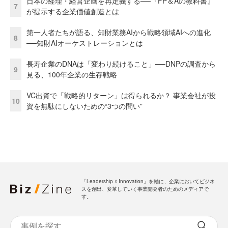
日本の経理・経営企画を再定義する──『FP＆Aの教科書』
7
が提示する企業価値創造とは
第一人者たちが語る、知財業務AIから戦略領域AIへの進化
8
──知財AIオーケストレーションとは
長寿企業のDNAは「変わり続けること」──DNPの調査から
9
見る、100年企業の生存戦略
VC出資で「戦略的リターン」は得られるか？ 事業会社が投
10
資を無駄にしないための“3つの問い”
「Leadership ☓ Innovation」を軸に、企業においてビジネ
スを創出、変革していく事業開発者のためのメディアで
す。