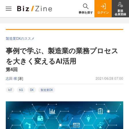
新規
事例を探す
ログイン
会員登録
製造業DXのススメ
事例で学ぶ、製造業の業務プロセス
を大きく変えるAI活用
第4回
志田 穣
[著]
2021/06/28 07:00
IoT
5G
DX
製造業DX