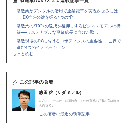
製造業DXのススメ連載記事一覧
製造業がデジタルの活用で企業変革を実現させるには
──DX推進の鍵を握る4つの“P”
製造業のSDGsの達成を後押しするビジネスモデルの構
築──サステナブルな事業成長に向けた取...
製造現場のDXにおけるロボティクスの重要性──世界で
進む4つのイノベーション
もっと読む
この記事の著者
志田 穣（シダ ミノル）
※プロフィールは、執筆時点、または直近の記事の寄稿時点で
の内容です
この著者の最近の執筆記事