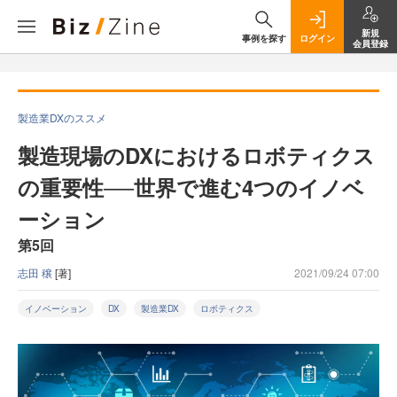
新規
事例を探す
ログイン
会員登録
製造業DXのススメ
製造現場のDXにおけるロボティクス
の重要性──世界で進む4つのイノベ
ーション
第5回
志田 穣
[著]
2021/09/24 07:00
イノベーション
DX
製造業DX
ロボティクス