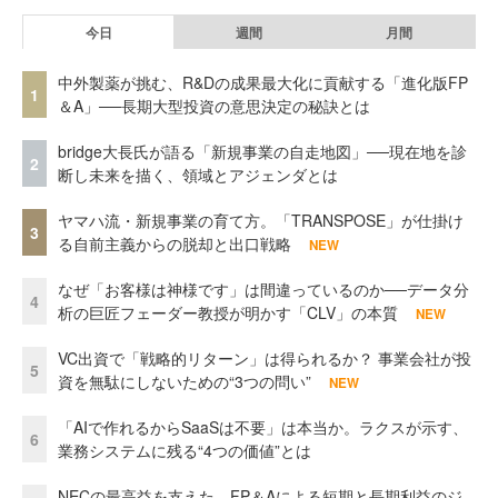
今日
週間
月間
中外製薬が挑む、R&Dの成果最大化に貢献する「進化版FP
1
＆A」──長期大型投資の意思決定の秘訣とは
bridge大長氏が語る「新規事業の自走地図」──現在地を診
2
断し未来を描く、領域とアジェンダとは
ヤマハ流・新規事業の育て方。「TRANSPOSE」が仕掛け
3
る自前主義からの脱却と出口戦略
NEW
なぜ「お客様は神様です」は間違っているのか──データ分
4
析の巨匠フェーダー教授が明かす「CLV」の本質
NEW
VC出資で「戦略的リターン」は得られるか？ 事業会社が投
5
資を無駄にしないための“3つの問い”
NEW
「AIで作れるからSaaSは不要」は本当か。ラクスが示す、
6
業務システムに残る“4つの価値”とは
NECの最高益を支えた、FP＆Aによる短期と長期利益のジ