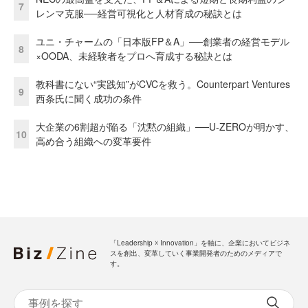
7
レンマ克服──経営可視化と人材育成の秘訣とは
ユニ・チャームの「日本版FP＆A」──創業者の経営モデル
8
×OODA、未経験者をプロへ育成する秘訣とは
教科書にない“実践知”がCVCを救う。Counterpart Ventures
9
西条氏に聞く成功の条件
大企業の6割超が陥る「沈黙の組織」──U-ZEROが明かす、
10
高め合う組織への変革要件
「Leadership ☓ Innovation」を軸に、企業においてビジネ
スを創出、変革していく事業開発者のためのメディアで
す。