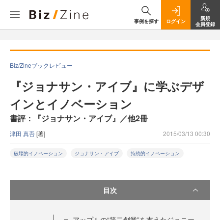
新規
事例を探す
ログイン
会員登録
Biz/Zineブックレビュー
『ジョナサン・アイブ』に学ぶデザ
インとイノベーション
書評：『ジョナサン・アイブ』／他2冊
津田 真吾
[著]
2015/03/13 00:30
破壊的イノベーション
ジョナサン・アイブ
持続的イノベーション
目次
アップルの“第二創業”を支えたジョニー