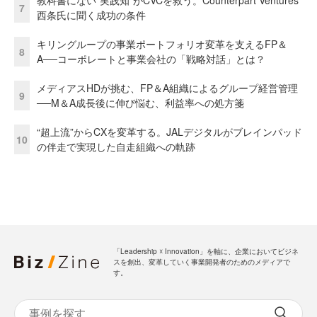
教科書にない“実践知”がCVCを救う。Counterpart Ventures
7
西条氏に聞く成功の条件
キリングループの事業ポートフォリオ変革を支えるFP＆
8
A──コーポレートと事業会社の「戦略対話」とは？
メディアスHDが挑む、FP＆A組織によるグループ経営管理
9
──M＆A成長後に伸び悩む、利益率への処方箋
“超上流”からCXを変革する。JALデジタルがブレインパッド
10
の伴走で実現した自走組織への軌跡
「Leadership ☓ Innovation」を軸に、企業においてビジネ
スを創出、変革していく事業開発者のためのメディアで
す。