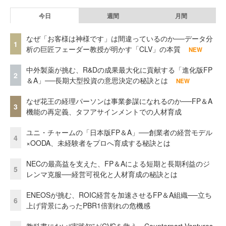
今日
週間
月間
なぜ「お客様は神様です」は間違っているのか──データ分
1
析の巨匠フェーダー教授が明かす「CLV」の本質
NEW
中外製薬が挑む、R&Dの成果最大化に貢献する「進化版FP
2
＆A」──長期大型投資の意思決定の秘訣とは
NEW
なぜ花王の経理パーソンは事業参謀になれるのか──FP＆A
3
機能の再定義、タフアサインメントでの人材育成
ユニ・チャームの「日本版FP＆A」──創業者の経営モデル
4
×OODA、未経験者をプロへ育成する秘訣とは
NECの最高益を支えた、FP＆Aによる短期と長期利益のジ
5
レンマ克服──経営可視化と人材育成の秘訣とは
ENEOSが挑む、ROIC経営を加速させるFP＆A組織──立ち
6
上げ背景にあったPBR1倍割れの危機感