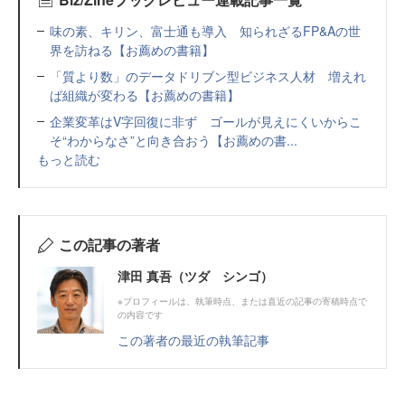
味の素、キリン、富士通も導入 知られざるFP&Aの世
界を訪ねる【お薦めの書籍】
「質より数」のデータドリブン型ビジネス人材 増えれ
ば組織が変わる【お薦めの書籍】
企業変革はV字回復に非ず ゴールが見えにくいからこ
そ“わからなさ”と向き合おう【お薦めの書...
もっと読む
この記事の著者
津田 真吾（ツダ シンゴ）
※プロフィールは、執筆時点、または直近の記事の寄稿時点で
の内容です
この著者の最近の執筆記事