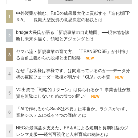
中外製薬が挑む、R&Dの成果最大化に貢献する「進化版FP
1
＆A」──長期大型投資の意思決定の秘訣とは
bridge大長氏が語る「新規事業の自走地図」──現在地を診
2
断し未来を描く、領域とアジェンダとは
ヤマハ流・新規事業の育て方。「TRANSPOSE」が仕掛け
3
る自前主義からの脱却と出口戦略
NEW
なぜ「お客様は神様です」は間違っているのか──データ分
4
析の巨匠フェーダー教授が明かす「CLV」の本質
NEW
VC出資で「戦略的リターン」は得られるか？ 事業会社が投
5
資を無駄にしないための“3つの問い”
NEW
「AIで作れるからSaaSは不要」は本当か。ラクスが示す、
6
業務システムに残る“4つの価値”とは
NECの最高益を支えた、FP＆Aによる短期と長期利益のジ
7
レンマ克服──経営可視化と人材育成の秘訣とは