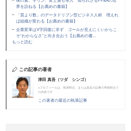
味の素、キリン、富士通も導入 知られざるFP&Aの世
界を訪ねる【お薦めの書籍】
「質より数」のデータドリブン型ビジネス人材 増えれ
ば組織が変わる【お薦めの書籍】
企業変革はV字回復に非ず ゴールが見えにくいからこ
そ“わからなさ”と向き合おう【お薦めの書...
もっと読む
この記事の著者
津田 真吾（ツダ シンゴ）
※プロフィールは、執筆時点、または直近の記事の寄稿時点で
の内容です
この著者の最近の執筆記事