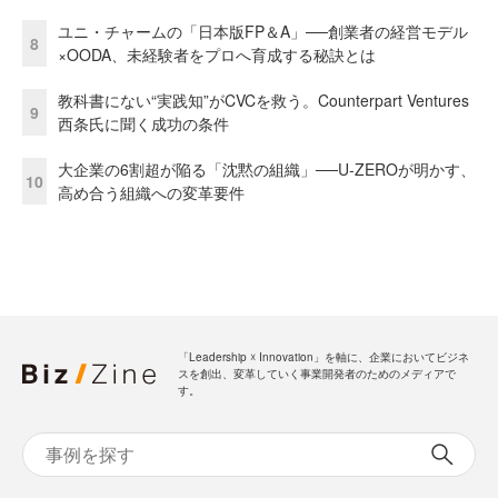
ユニ・チャームの「日本版FP＆A」──創業者の経営モデル
8
×OODA、未経験者をプロへ育成する秘訣とは
教科書にない“実践知”がCVCを救う。Counterpart Ventures
9
西条氏に聞く成功の条件
大企業の6割超が陥る「沈黙の組織」──U-ZEROが明かす、
10
高め合う組織への変革要件
「Leadership ☓ Innovation」を軸に、企業においてビジネ
スを創出、変革していく事業開発者のためのメディアで
す。