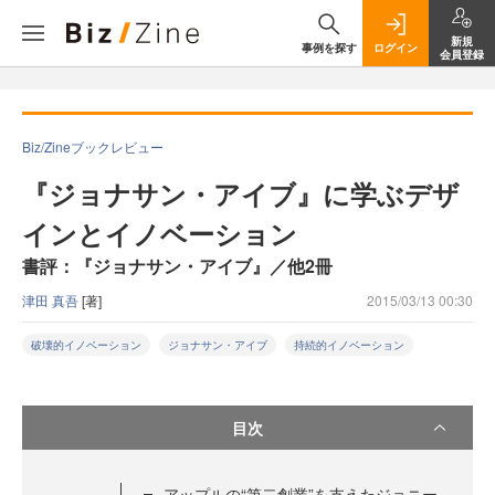
新規
事例を探す
ログイン
会員登録
Biz/Zineブックレビュー
『ジョナサン・アイブ』に学ぶデザ
インとイノベーション
書評：『ジョナサン・アイブ』／他2冊
津田 真吾
[著]
2015/03/13 00:30
破壊的イノベーション
ジョナサン・アイブ
持続的イノベーション
目次
アップルの“第二創業”を支えたジョニー