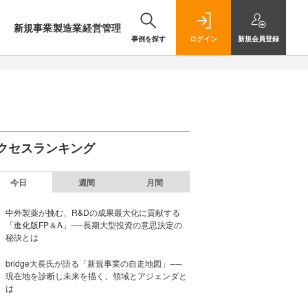
新規事業
製造業
経営管理
事例を探す
ログイン
新規
会員登録
クセスランキング
今日
週間
月間
中外製薬が挑む、R&Dの成果最大化に貢献する
「進化版FP＆A」──長期大型投資の意思決定の
秘訣とは
bridge大長氏が語る「新規事業の自走地図」──
現在地を診断し未来を描く、領域とアジェンダと
は