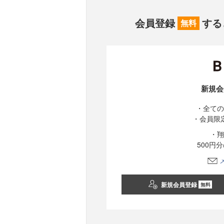
会員登録
する
無料
新規会
・全ての
・会員限
・翔
500円
新規会員登録
無料