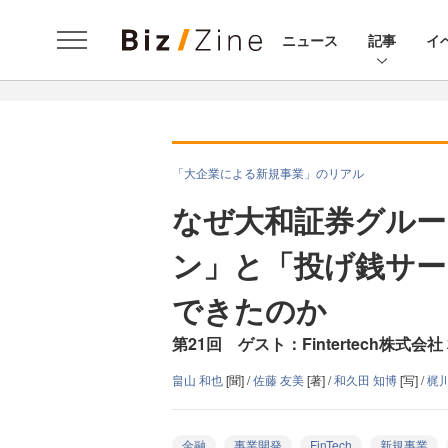
ニュース
記事
イ
「大企業による新規事業」のリアル
なぜ大和証券グルー
ン」と「投げ銭サー
できたのか
第21回 ゲスト：Fintertech株
畠山 和也
[聞] /
佐藤 友美
[著] /
和久田 知博
[写] /
梶川
金融
事業開発
FinTech
新規事業