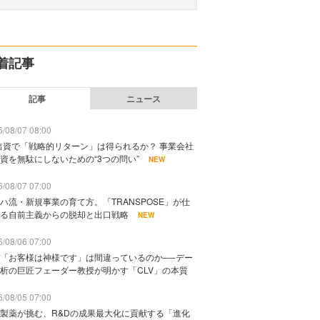
着記事
記事
ニュース
/08/07 08:00
出資で「戦略的リターン」は得られるか？ 事業会社
資を無駄にしないための“3つの問い”
NEW
/08/07 07:00
ハ流・新規事業の育て方。「TRANSPOSE」が仕
る自前主義からの脱却と出口戦略
NEW
/08/06 07:00
「お客様は神様です」は間違っているのか──デー
析の巨匠フェーダー教授が明かす「CLV」の本質
/08/05 07:00
製薬が挑む、R&Dの成果最大化に貢献する「進化