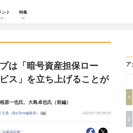
ベント
特集
プは「暗号資産担保ロー
ア
ビス」を立ち上げることが
1
式会社 相原一也氏、大島卓也氏（前編）
 元貴（Biz/Zine編集部）
[編]
2022/01/26 08:00
2
企業内起業