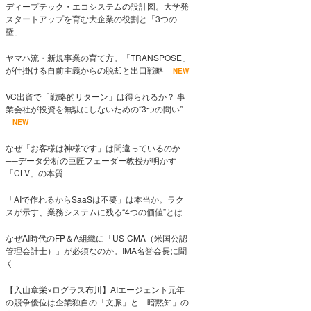
ディープテック・エコシステムの設計図。大学発
スタートアップを育む大企業の役割と「3つの
壁」
ヤマハ流・新規事業の育て方。「TRANSPOSE」
が仕掛ける自前主義からの脱却と出口戦略
NEW
VC出資で「戦略的リターン」は得られるか？ 事
業会社が投資を無駄にしないための“3つの問い”
NEW
なぜ「お客様は神様です」は間違っているのか
──データ分析の巨匠フェーダー教授が明かす
「CLV」の本質
「AIで作れるからSaaSは不要」は本当か。ラク
スが示す、業務システムに残る“4つの価値”とは
なぜAI時代のFP＆A組織に「US-CMA（米国公認
管理会計士）」が必須なのか。IMA名誉会長に聞
く
【入山章栄×ログラス布川】AIエージェント元年
の競争優位は企業独自の「文脈」と「暗黙知」の