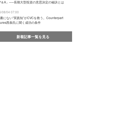
P＆A」──長期大型投資の意思決定の秘訣とは
/08/04 07:00
書にない“実践知”がCVCを救う。Counterpart
ntures西条氏に聞く成功の条件
新着記事一覧を見る