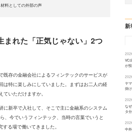
る材料としての外部の声
新
生まれた「正気じゃない」2つ
2026
VC
が投
で既存の金融会社によるフィンテックのサービスが
2026
ヤマ
回は特に楽しみにしていました。まずはお二人の経
掛け
えていただけますか。
2026
なぜ
研に新卒で入社して、そこで主に金融系のシステム
タ分
から、今でいうフィンテック、当時の言葉でいうと
2026
研究する場で働いてきました。
中外