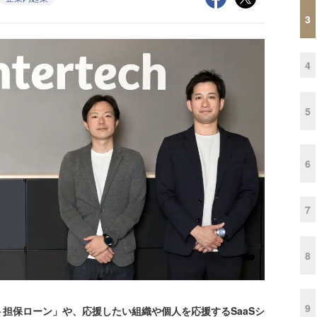
3
4
5
6
7
8
9
担保ローン」や、応援したい組織や個人を応援するSaaSシ