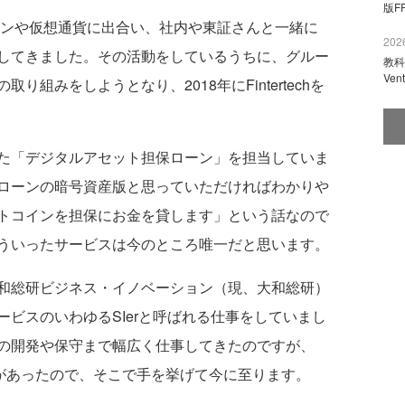
版F
ーンや仮想通貨に出合い、社内や東証さんと一緒に
2026
してきました。その活動をしているうちに、グルー
教科
Ve
組みをしようとなり、2018年にFintertechを
た「デジタルアセット担保ローン」を担当していま
ローンの暗号資産版と思っていただければわかりや
トコインを担保にお金を貸します」という話なので
ういったサービスは今のところ唯一だと思います。
和総研ビジネス・イノベーション（現、大和総研）
ビスのいわゆるSIerと呼ばれる仕事をしていまし
の開発や保守まで幅広く仕事してきたのですが、
プ内公募があったので、そこで手を挙げて今に至ります。