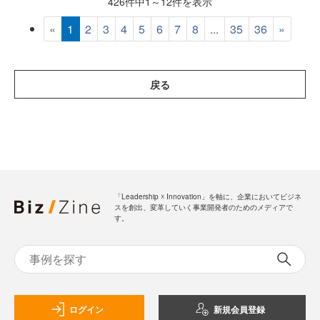
426件中1～12件を表示
«
1
2
3
4
5
6
7
8
...
35
36
»
戻る
「Leadership ☓ Innovation」を軸に、企業においてビジネ
スを創出、変革していく事業開発者のためのメディアで
す。
ログイン
新規会員登録