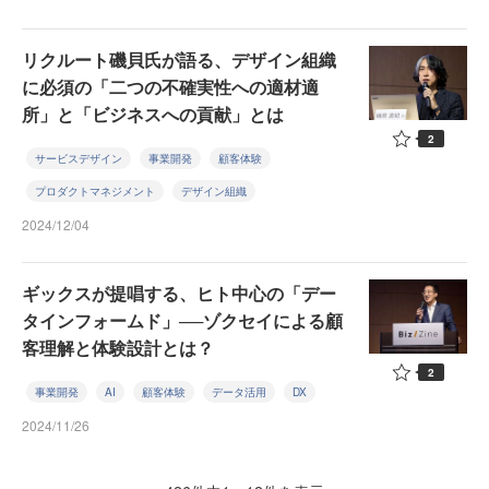
リクルート磯貝氏が語る、デザイン組織
に必須の「二つの不確実性への適材適
所」と「ビジネスへの貢献」とは
2
サービスデザイン
事業開発
顧客体験
プロダクトマネジメント
デザイン組織
2024/12/04
ギックスが提唱する、ヒト中心の「デー
タインフォームド」──ゾクセイによる顧
客理解と体験設計とは？
2
事業開発
AI
顧客体験
データ活用
DX
2024/11/26