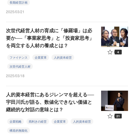
長期経営計画
2025/03/21
次世代経営人材の育成に「修羅場」は必
要か──「事業家思考」と「投資家思考」
を両立する人材の養成とは？
4
ファイナンス
企業変革
人的資本経営
次世代経営人材
2025/03/18
人的資本経営にあるジレンマを超える──
宇田川氏が語る、数値化できない価値と
継続的な対話の意味とは？
21
企業戦略
両利きの経営
企業変革
人的資本経営
構造的無能化