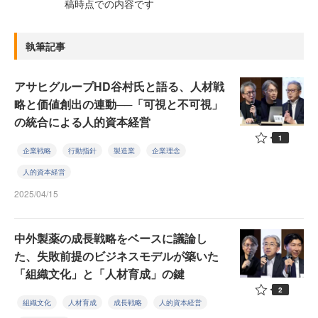
稿時点での内容です
執筆記事
アサヒグループHD谷村氏と語る、人材戦
略と価値創出の連動──「可視と不可視」
の統合による人的資本経営
1
企業戦略
行動指針
製造業
企業理念
人的資本経営
2025/04/15
中外製薬の成長戦略をベースに議論し
た、失敗前提のビジネスモデルが築いた
「組織文化」と「人材育成」の鍵
2
組織文化
人材育成
成長戦略
人的資本経営