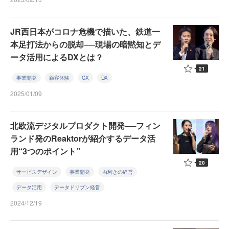
JR西日本がコロナ危機で描いた、鉄道一
本足打法からの脱却──現場の暗黙知とデ
ータ活用によるDXとは？
21
事業開発
顧客体験
CX
DX
2025/01/09
北欧流デジタルプロダクト開発──フィン
ランド発のReaktorが紹介するデータ活
用“3つのポイント”
20
サービスデザイン
事業開発
両利きの経営
データ活用
データドリブン経営
2024/12/19