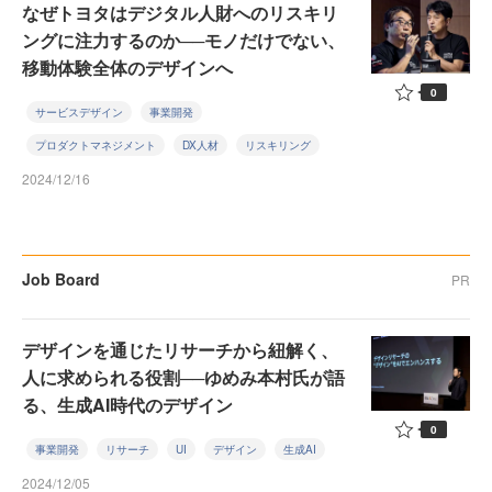
なぜトヨタはデジタル人財へのリスキリ
ングに注力するのか──モノだけでない、
移動体験全体のデザインへ
0
サービスデザイン
事業開発
プロダクトマネジメント
DX人材
リスキリング
2024/12/16
Job Board
PR
デザインを通じたリサーチから紐解く、
人に求められる役割──ゆめみ本村氏が語
る、生成AI時代のデザイン
0
事業開発
リサーチ
UI
デザイン
生成AI
2024/12/05