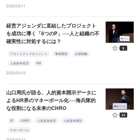
2025/03/11
経営アジェンダに直結したプロジェクト
を成功に導く「6つのP」──人と組織の不
確実性に対処するには？
8
プロジェクトマネジメント
事業開発
企業戦略
人的資本経営
PM
2025/03/10
山口周氏が語る、人的資本開示データに
よるHR界のマネーボール化──海兵隊的
な役割になる未来のCHRO
34
IR
CHRO
人的資本経営
人的資本開示
マネーボール
2025/02/13