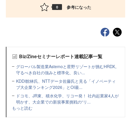
参考になった
0
Biz/Zineセミナーレポート連載記事一覧
グローバル製造業Astemoと星野リゾートが挑むHRDX。
守るべき自社の強みと標準化、良い...
KDDI館林氏、NTTデータ佐藤氏と見る「イノベーティ
ブ大企業ランキング2026」とOI最...
ドコモ、JR東、積水化学、リコー発！ 社内起業家4人が
明かす、大企業での新規事業挑戦の“リ...
もっと読む