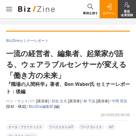
新規
事例を探す
ログイン
会員登録
Biz/Zineセミナーレポート
一流の経営者、編集者、起業家が語
る、ウェアラブルセンサーが変える
「働き方の未来」
『職場の人間科学』著者、Ben Waber氏 セミナーレポー
ト：後編
ベン・ウェイバー
[講演者] /
岩佐 文夫
[講演者] /
林 千晶
[講演者] /
中岡 晃也
[取材・構成] /
Biz/Zine編集部
[編]
2015/05/29 00:05
データ・アナリティクス
ワークスタイルIT
ワークプレイス
IoT