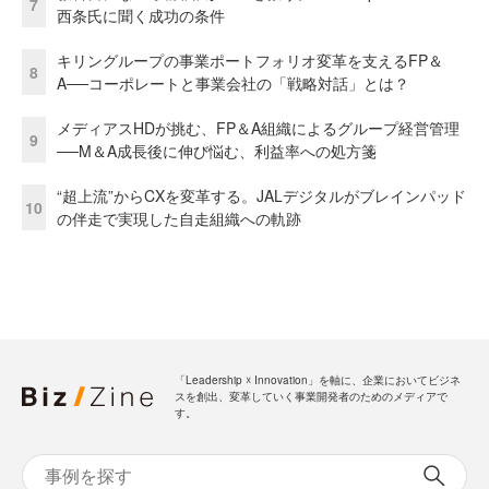
7
西条氏に聞く成功の条件
キリングループの事業ポートフォリオ変革を支えるFP＆
8
A──コーポレートと事業会社の「戦略対話」とは？
メディアスHDが挑む、FP＆A組織によるグループ経営管理
9
──M＆A成長後に伸び悩む、利益率への処方箋
“超上流”からCXを変革する。JALデジタルがブレインパッド
10
の伴走で実現した自走組織への軌跡
「Leadership ☓ Innovation」を軸に、企業においてビジネ
スを創出、変革していく事業開発者のためのメディアで
す。