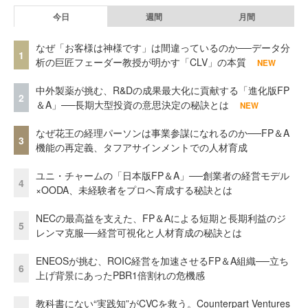
今日
週間
月間
なぜ「お客様は神様です」は間違っているのか──データ分
1
析の巨匠フェーダー教授が明かす「CLV」の本質
NEW
中外製薬が挑む、R&Dの成果最大化に貢献する「進化版FP
2
＆A」──長期大型投資の意思決定の秘訣とは
NEW
なぜ花王の経理パーソンは事業参謀になれるのか──FP＆A
3
機能の再定義、タフアサインメントでの人材育成
ユニ・チャームの「日本版FP＆A」──創業者の経営モデル
4
×OODA、未経験者をプロへ育成する秘訣とは
NECの最高益を支えた、FP＆Aによる短期と長期利益のジ
5
レンマ克服──経営可視化と人材育成の秘訣とは
ENEOSが挑む、ROIC経営を加速させるFP＆A組織──立ち
6
上げ背景にあったPBR1倍割れの危機感
教科書にない“実践知”がCVCを救う。Counterpart Ventures