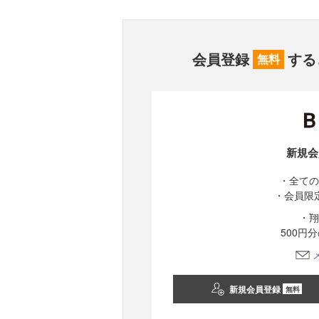
会員登録
する
無料
新規会
・全ての
・会員限
・翔
500円
新規会員登録
無料