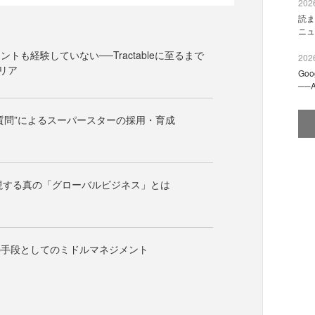
2026
読ま
ニュ
トも経験していない──Tractableに至るまで
2026
リア
Go
──
質問”によるスーパースターの採用・育成
eで実現する真の「グローバルビジネス」とは
の手段としてのミドルマネジメント