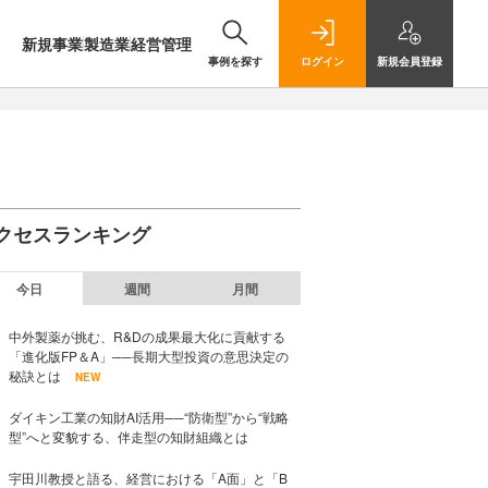
新規事業
製造業
経営管理
事例を探す
ログイン
新規
会員登録
クセスランキング
今日
週間
月間
中外製薬が挑む、R&Dの成果最大化に貢献する
「進化版FP＆A」──長期大型投資の意思決定の
秘訣とは
NEW
ダイキン工業の知財AI活用──“防衛型”から“戦略
型”へと変貌する、伴走型の知財組織とは
宇田川教授と語る、経営における「A面」と「B