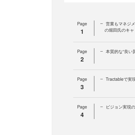
Page
営業もマネジメン
1
の堀田氏のキャ
Page
本質的な“良い
2
Page
Tractabl
3
Page
ビジョン実現
4