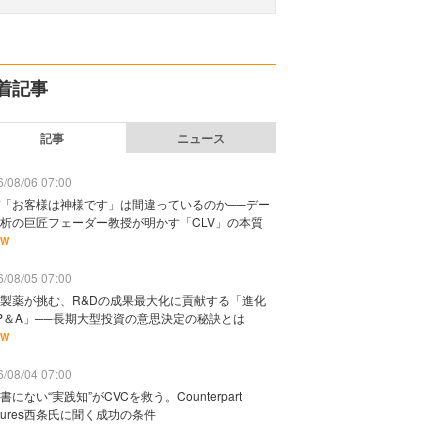
着記事
記事
ニュース
/08/06 07:00
「お客様は神様です」は間違っているのか──デー
析の巨匠フェーダー教授が明かす「CLV」の本質
EW
/08/05 07:00
製薬が挑む、R&Dの成果最大化に貢献する「進化
P＆A」──長期大型投資の意思決定の秘訣とは
EW
/08/04 07:00
書にない“実践知”がCVCを救う。Counterpart
ntures西条氏に聞く成功の条件