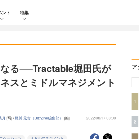
ベント
特集
──Tractable堀田氏が
ア
ジネスとミドルマネジメント
1
菜月
[写] /
梶川 元貴（Biz/Zine編集部）
[編]
2022/08/17 08:00
2
ニケーション
ミドルマネジメント