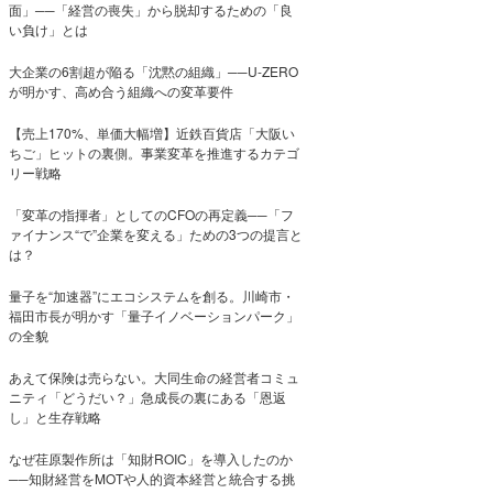
面」──「経営の喪失」から脱却するための「良
い負け」とは
大企業の6割超が陥る「沈黙の組織」──U-ZERO
が明かす、高め合う組織への変革要件
【売上170%、単価大幅増】近鉄百貨店「大阪い
ちご」ヒットの裏側。事業変革を推進するカテゴ
リー戦略
「変革の指揮者」としてのCFOの再定義──「フ
ァイナンス“で”企業を変える」ための3つの提言と
は？
量子を“加速器”にエコシステムを創る。川崎市・
福田市長が明かす「量子イノベーションパーク」
の全貌
あえて保険は売らない。大同生命の経営者コミュ
ニティ「どうだい？」急成長の裏にある「恩返
し」と生存戦略
なぜ荏原製作所は「知財ROIC」を導入したのか
──知財経営をMOTや人的資本経営と統合する挑