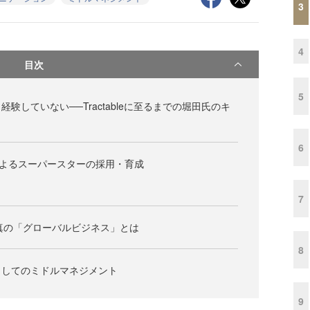
3
4
目次
5
験していない──Tractableに至るまでの堀田氏のキ
6
によるスーパースターの採用・育成
7
現する真の「グローバルビジネス」とは
8
としてのミドルマネジメント
9