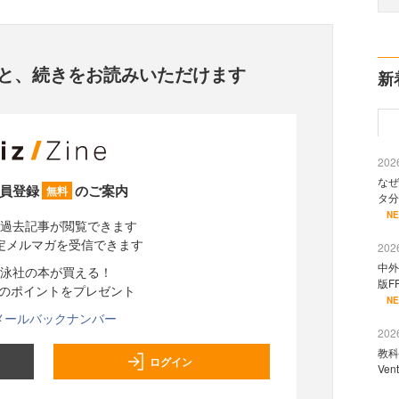
と、
続きをお読みいただけます
新
2026
なぜ
員登録
のご案内
無料
タ分
N
過去記事が閲覧できます
定メルマガを受信できます
2026
中外
泳社の本が買える！
版F
分のポイントをプレゼント
N
メールバックナンバー
2026
教科
ログイン
Ve