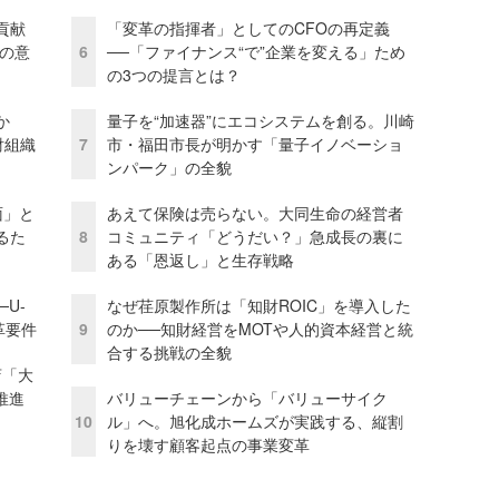
貢献
「変革の指揮者」としてのCFOの再定義
資の意
6
──「ファイナンス“で”企業を変える」ため
の3つの提言とは？
か
量子を“加速器”にエコシステムを創る。川崎
財組織
7
市・福田市長が明かす「量子イノベーショ
ンパーク」の全貌
面」と
あえて保険は売らない。大同生命の経営者
るた
8
コミュニティ「どうだい？」急成長の裏に
ある「恩返し」と生存戦略
U-
なぜ荏原製作所は「知財ROIC」を導入した
革要件
9
のか──知財経営をMOTや人的資本経営と統
合する挑戦の全貌
店「大
推進
バリューチェーンから「バリューサイク
10
ル」へ。旭化成ホームズが実践する、縦割
りを壊す顧客起点の事業変革