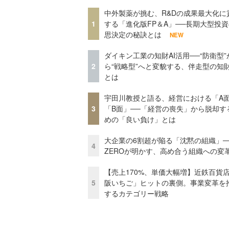
中外製薬が挑む、R&Dの成果最大化に
1
する「進化版FP＆A」──長期大型投
思決定の秘訣とは
NEW
ダイキン工業の知財AI活用──“防衛型”
2
ら“戦略型”へと変貌する、伴走型の知
とは
宇田川教授と語る、経営における「A
3
「B面」──「経営の喪失」から脱却す
めの「良い負け」とは
大企業の6割超が陥る「沈黙の組織」──
4
ZEROが明かす、高め合う組織への変
【売上170%、単価大幅増】近鉄百貨
5
阪いちご」ヒットの裏側。事業変革を
するカテゴリー戦略