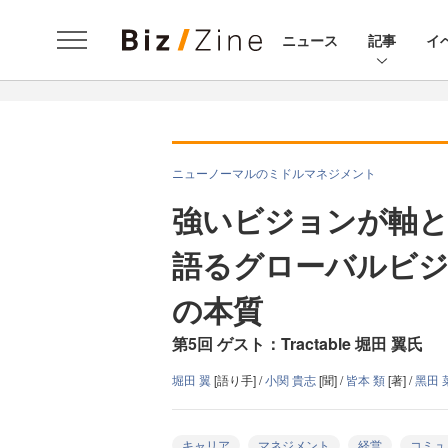
ニュース
記事
イ
ニューノーマルのミドルマネジメント
強いビジョンが軸となる
語るグローバルビ
の本質
第5回 ゲスト：Tractable 堀田 翼氏
堀田 翼
[語り手] /
小関 貴志
[聞] /
皆本 類
[著] /
黑田 
キャリア
マネジメント
経営
コミュ