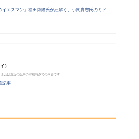
のイエスマン」福田康隆氏が紐解く、小関貴志氏のミド
ルイ）
、または直近の記事の寄稿時点での内容です
筆記事