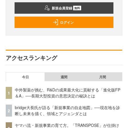
新規会員登録
無料
ログイン
アクセスランキング
今日
週間
月間
中外製薬が挑む、R&Dの成果最大化に貢献する「進化版FP
1
＆A」──長期大型投資の意思決定の秘訣とは
bridge大長氏が語る「新規事業の自走地図」──現在地を診
2
断し未来を描く、領域とアジェンダとは
ヤマハ流・新規事業の育て方。「TRANSPOSE」が仕掛け