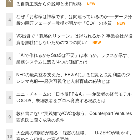
3
る自前主義からの脱却と出口戦略
NEW
なぜ「お客様は神様です」は間違っているのか──データ分
4
析の巨匠フェーダー教授が明かす「CLV」の本質
NEW
VC出資で「戦略的リターン」は得られるか？ 事業会社が投
5
資を無駄にしないための“3つの問い”
NEW
「AIで作れるからSaaSは不要」は本当か。ラクスが示す、
6
業務システムに残る“4つの価値”とは
NECの最高益を支えた、FP＆Aによる短期と長期利益のジ
7
レンマ克服──経営可視化と人材育成の秘訣とは
ユニ・チャームの「日本版FP＆A」──創業者の経営モデル
8
×OODA、未経験者をプロへ育成する秘訣とは
教科書にない“実践知”がCVCを救う。Counterpart Ventures
9
西条氏に聞く成功の条件
大企業の6割超が陥る「沈黙の組織」──U-ZEROが明かす、
10
高め合う組織への変革要件