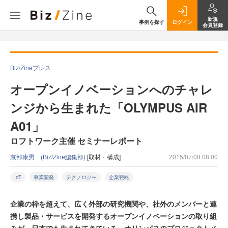
新規
事例を探す
ログイン
会員登録
Biz/Zineプレス
オープンイノベーションへのチャレ
ンジから生まれた「OLYMPUS AIR
A01」
ロフトワーク主催 セミナーレポート
京部康男 (Biz/Zine編集部)
[取材・構成]
2015/07/08 08:00
IoT
事業開発
テクノロジー
企業戦略
企業の枠を超えて、広く外部の研究機関や、社外のメンバーと連
携し製品・サービスを開発するオープンイノベーションの取り組