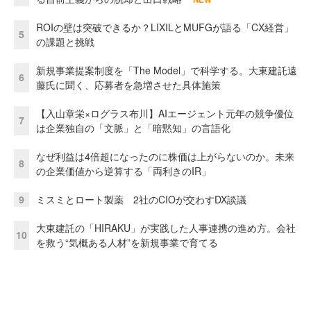
ROIの壁は突破できるか？LIXILとMUFGが語る「CX経営」
5
の課題と挑戦
新規事業提案制度を「The Model」で科学する。大東建託遠
6
藤氏に聞く、応募者を急増させた具体施策
【入山章栄×ログラス布川】AIエージェント元年の競争優位
7
は企業独自の「文脈」と「暗黙知」の言語化
なぜ利益は4倍超になったのに株価は上がらないのか。未来
8
の企業価値から逆算する「両利きのIR」
9
ミスミとロート製薬 2社のCIOが交わすDX談議
大東建託の「HIRAKU」が実践した人事連携の進め方。会社
10
を救う“気概ある人材”を新規事業で育てる