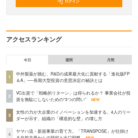
ログイン
アクセスランキング
今日
週間
月間
中外製薬が挑む、R&Dの成果最大化に貢献する「進化版FP
1
＆A」──長期大型投資の意思決定の秘訣とは
VC出資で「戦略的リターン」は得られるか？ 事業会社が投
2
資を無駄にしないための“3つの問い”
NEW
女性の力が大企業のイノベーションを加速する。4人のリー
3
ダーが示す、組織の「構造的な壁」の壊し方
ヤマハ流・新規事業の育て方。「TRANSPOSE」が仕掛け
4
る自前主義からの脱却と出口戦略
NEW