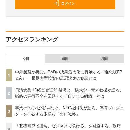
ログイン
アクセスランキング
今日
週間
月間
中外製薬が挑む、R&Dの成果最大化に貢献する「進化版FP
1
＆A」──長期大型投資の意思決定の秘訣とは
日清食品HD経営管理部 部長と一橋大学・青木教授が語る、
2
戦略の実行不全を回避する「自走する組織」とは
事業の“ゾンビ化”を防ぐ。NEC松田氏が語る、停滞プロジェ
3
クトを打破する多様な「出口戦略」
「基礎研究で勝ち、ビジネスで負ける」を回避する。政府
4