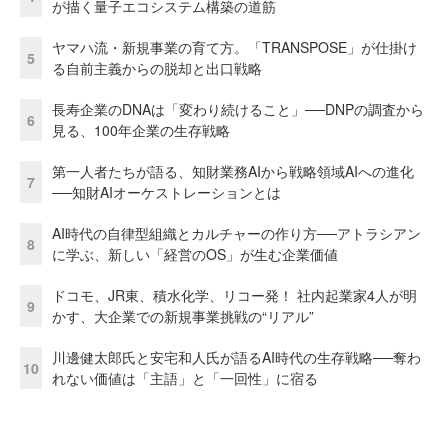
が描く量子エコシステム構築の道筋
ヤマハ流・新規事業の育て方。「TRANSPOSE」が仕掛け
5
る自前主義からの脱却と出口戦略
長寿企業のDNAは「変わり続けること」──DNPの調査から
6
見る、100年企業の生存戦略
第一人者たちが語る、知財業務AIから戦略領域AIへの進化
7
──知財AIオーケストレーションとは
AI時代の自律型組織とカルチャーの作り方──アトラシアン
8
に学ぶ、新しい「経営のOS」が生む企業価値
ドコモ、JR東、積水化学、リコー発！ 社内起業家4人が明
9
かす、大企業での新規事業挑戦の“リアル”
川邊健太郎氏と安宅和人氏が語るAI時代の生存戦略──奪わ
10
れない価値は「主語」と「一回性」に宿る