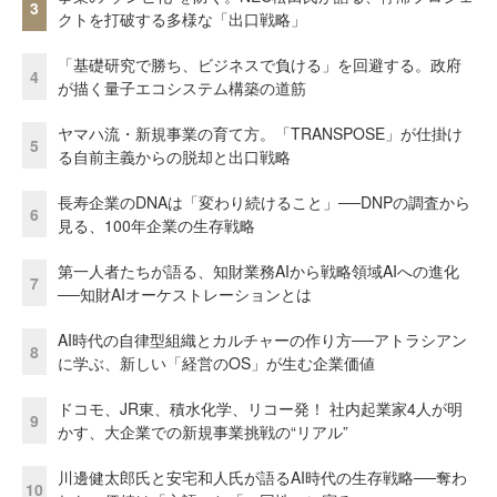
3
クトを打破する多様な「出口戦略」
「基礎研究で勝ち、ビジネスで負ける」を回避する。政府
4
が描く量子エコシステム構築の道筋
ヤマハ流・新規事業の育て方。「TRANSPOSE」が仕掛け
5
る自前主義からの脱却と出口戦略
長寿企業のDNAは「変わり続けること」──DNPの調査から
6
見る、100年企業の生存戦略
第一人者たちが語る、知財業務AIから戦略領域AIへの進化
7
──知財AIオーケストレーションとは
AI時代の自律型組織とカルチャーの作り方──アトラシアン
8
に学ぶ、新しい「経営のOS」が生む企業価値
ドコモ、JR東、積水化学、リコー発！ 社内起業家4人が明
9
かす、大企業での新規事業挑戦の“リアル”
川邊健太郎氏と安宅和人氏が語るAI時代の生存戦略──奪わ
10