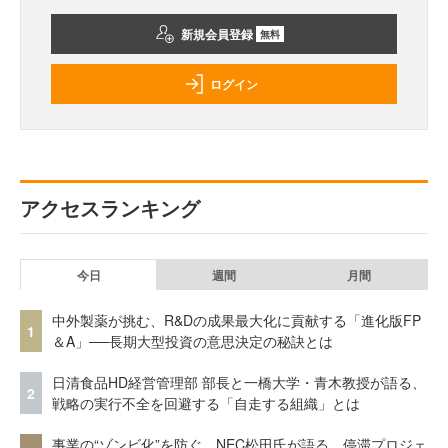
新規会員登録
無料
ログイン
アクセスランキング
今日
週間
月間
中外製薬が挑む、R&Dの成果最大化に貢献する「進化版FP
1
＆A」──長期大型投資の意思決定の秘訣とは
日清食品HD経営管理部 部長と一橋大学・青木教授が語る、
2
戦略の実行不全を回避する「自走する組織」とは
事業の“ゾンビ化”を防ぐ。NEC松田氏が語る、停滞プロジェ