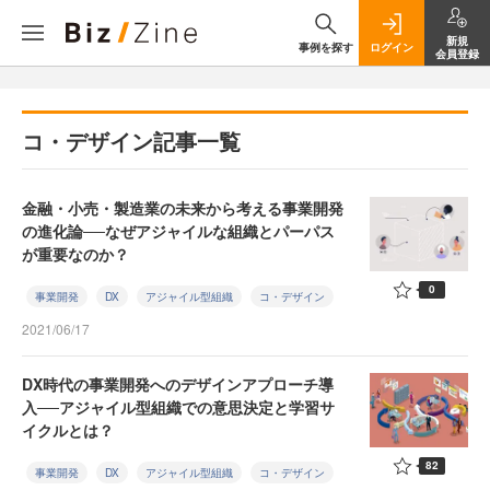
新規
事例を探す
ログイン
会員登録
コ・デザイン記事一覧
金融・小売・製造業の未来から考える事業開発
の進化論──なぜアジャイルな組織とパーパス
が重要なのか？
0
事業開発
DX
アジャイル型組織
コ・デザイン
2021/06/17
DX時代の事業開発へのデザインアプローチ導
入──アジャイル型組織での意思決定と学習サ
イクルとは？
82
事業開発
DX
アジャイル型組織
コ・デザイン