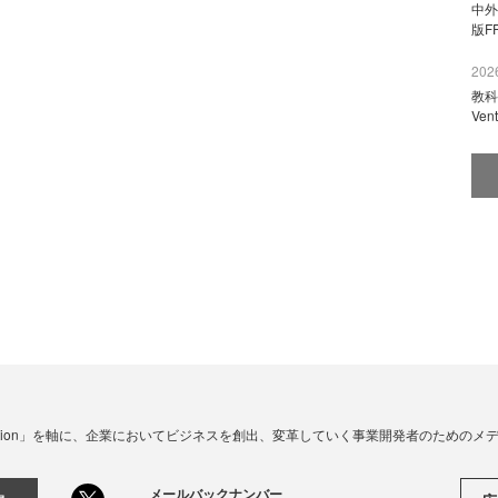
中外
版F
2026
教科
Ve
☓ Innovation」を軸に、企業においてビジネスを創出、変革していく事業開発者のための
メールバックナンバー