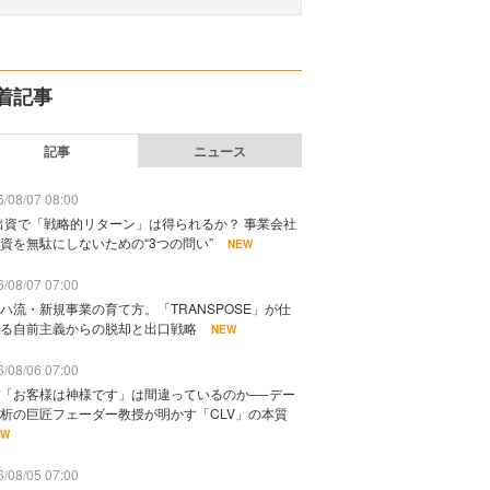
着記事
記事
ニュース
/08/07 08:00
出資で「戦略的リターン」は得られるか？ 事業会社
資を無駄にしないための“3つの問い”
NEW
/08/07 07:00
ハ流・新規事業の育て方。「TRANSPOSE」が仕
る自前主義からの脱却と出口戦略
NEW
/08/06 07:00
「お客様は神様です」は間違っているのか──デー
析の巨匠フェーダー教授が明かす「CLV」の本質
EW
/08/05 07:00