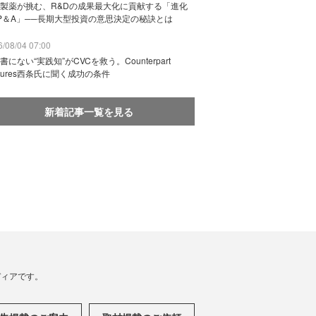
製薬が挑む、R&Dの成果最大化に貢献する「進化
P＆A」──長期大型投資の意思決定の秘訣とは
/08/04 07:00
書にない“実践知”がCVCを救う。Counterpart
ntures西条氏に聞く成功の条件
新着記事一覧を見る
メディアです。