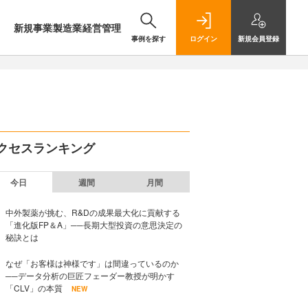
新規事業
製造業
経営管理
事例を探す
ログイン
新規
会員登録
クセスランキング
今日
週間
月間
中外製薬が挑む、R&Dの成果最大化に貢献する
「進化版FP＆A」──長期大型投資の意思決定の
秘訣とは
なぜ「お客様は神様です」は間違っているのか
──データ分析の巨匠フェーダー教授が明かす
「CLV」の本質
NEW