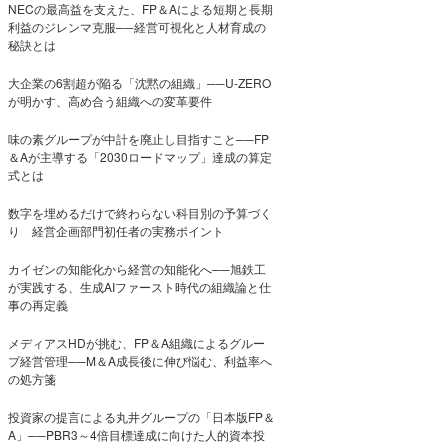
NECの最高益を支えた、FP＆Aによる短期と長期
利益のジレンマ克服──経営可視化と人材育成の
秘訣とは
大企業の6割超が陥る「沈黙の組織」──U-ZERO
が明かす、高め合う組織への変革要件
味の素グループが中計を廃止し目指すこと──FP
＆Aが主導する「2030ロードマップ」達成の算定
式とは
数字を埋めるだけで終わらない科目別の予算づく
り 経営企画部門初任者の実務ポイント
カイゼンの知能化から経営の知能化へ──旭鉄工
が実践する、生成AIファースト時代の組織論と仕
事の再定義
メディアスHDが挑む、FP＆A組織によるグルー
プ経営管理──M＆A成長後に伸び悩む、利益率へ
の処方箋
投資家の提言による丸井グループの「日本版FP＆
A」──PBR3～4倍目標達成に向けた人的資本投